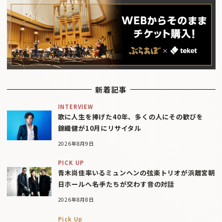
新着記事
INTERVIEW
歌に人生を捧げた40年、多くの人にその歓びを
錦織健が10月にリサイタル
2026年8月9日
PICK UP
青木尚佳率いるミュンヘンの弦楽トリオが浜離宮朝
日ホールへ――名手たちが交わす音の対話
2026年8月8日
Pick Up