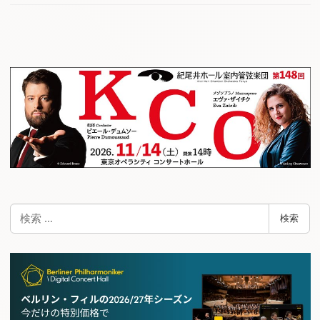
検
検索
索