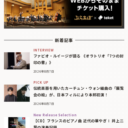
新着記事
INTERVIEW
ファビオ・ルイージが語る 《オラトリオ「7つの封
印の書」》
2026年8月7日
PICK UP
伝統楽器を用いたカーチュン・ウォン編曲の「展覧
会の絵」が、日本フィルにより本邦初演！
2026年8月7日
New Release Selection
【CD】フランスのピアノ曲 近代の華やぎⅠ 井上二
葉の演奏記録