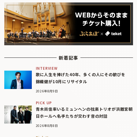
新着記事
INTERVIEW
歌に人生を捧げた40年、多くの人にその歓びを
錦織健が10月にリサイタル
2026年8月9日
PICK UP
青木尚佳率いるミュンヘンの弦楽トリオが浜離宮朝
日ホールへ――名手たちが交わす音の対話
2026年8月8日