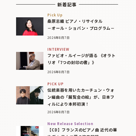
新着記事
Pick Up
桑原志織 ピアノ・リサイタル
－オール・ショパン・プログラム－
2026年8月7日
INTERVIEW
ファビオ・ルイージが語る 《オラト
リオ「7つの封印の書」》
2026年8月7日
PICK UP
伝統楽器を用いたカーチュン・ウォ
ン編曲の「展覧会の絵」が、日本フ
ィルにより本邦初演！
2026年8月7日
New Release Selection
【CD】フランスのピアノ曲 近代の華