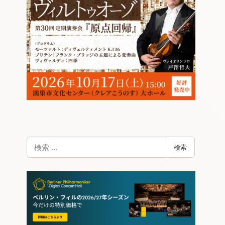
検
検索
索