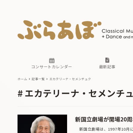
ニュース
ヤマハホ
番組一覧
東京・関
ぶらあぼ
現場のプ
古楽とそ
無料ライ
あ
か
過去の連
コンサートカレンダー
最新記事
ホーム
記事一覧
エカテリーナ・セメンチュク
ニュース
ヤマハホ
番組一覧
東京・関
ぶらあぼ
エカテリーナ・セメンチ
現場のプ
古楽とそ
無料ライ
あ
か
過去の連
新国立劇場が開場20周
新国立劇場は、1997年10月に