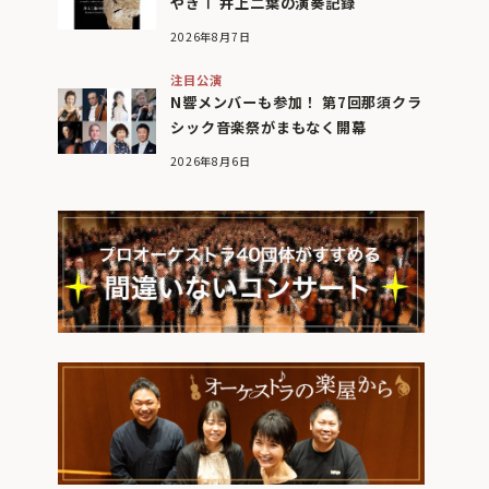
やぎⅠ 井上二葉の演奏記録
2026年8月7日
注目公演
N響メンバーも参加！ 第7回那須クラ
シック音楽祭がまもなく開幕
2026年8月6日