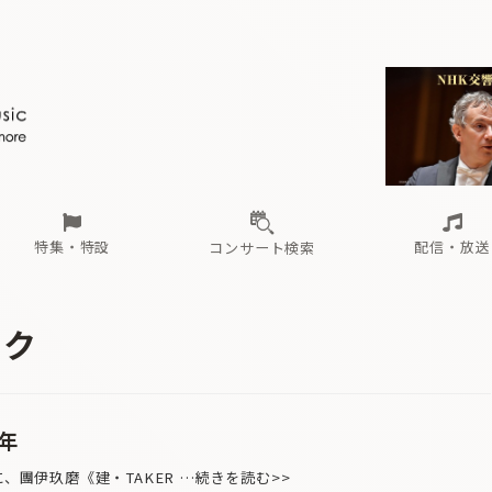
ール
（毎月更新）
東
電子版（無料・月刊）
トピックス
関西
フェスタサマーミューザKAWASAKI 2026
北海道・東北
注目公演
配布場所
インタビュー
中部
定期購読
中国・四国
CD新譜
N響＆東響 《7つ
九州・沖縄
書籍近刊
ロが推す！間違いないオーケストラコンサート
過去の特集
の先と
ブ配信スケジュール
さ
オーケストラの楽屋から
た
な
有料ライブ配信スケジュール
は
ま
や
海の向こうの音楽家
ら
わ
Aからの
載
特集・特設
配信・放送
コンサート検索
ール
（毎月更新）
東
電子版（無料・月刊）
トピックス
関西
フェスタサマーミューザKAWASAKI 2026
北海道・東北
注目公演
配布場所
インタビュー
中部
定期購読
中国・四国
CD新譜
N響＆東響 《7つ
九州・沖縄
書籍近刊
ュク
ロが推す！間違いないオーケストラコンサート
過去の特集
の先と
ブ配信スケジュール
さ
オーケストラの楽屋から
た
な
有料ライブ配信スケジュール
は
ま
や
海の向こうの音楽家
ら
わ
Aからの
載
年
、團伊玖磨《建・TAKER …続きを読む>>