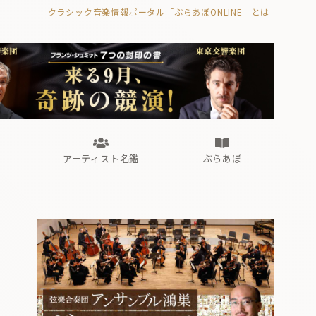
クラシック音楽情報ポータル「ぶらあぼONLINE」とは
の封印の書》
海外公演
FROM編集部
眺望
ぶらあぼブラス！
フォルテピアノ・オデッセイ
アーティスト名鑑
ぶらあぼ
の封印の書》
海外公演
FROM編集部
眺望
ぶらあぼブラス！
フォルテピアノ・オデッセイ