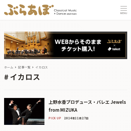
MENU
ホーム
記事一覧
イカロス
イカロス
上野水香プロデュース・バレエ Jewels
from MIZUKA
PICK UP
2014年11月27日