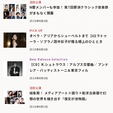
注目公演
N響メンバーも参加！ 第7回那須クラシック音楽祭
がまもなく開幕
2026年8月6日
PICK UP
オペラ・アリアからシューベルトまで コロラトゥ
ーラ・ソプラノ田中彩子が贈る極上のひととき
2026年8月6日
New Release Selection
【CD】R.シュトラウス：アルプス交響曲／ アンド
レア・バッティストーニ＆東京フィル
2026年8月6日
注目公演
岐阜発！ メディアアート×語り×和洋古楽器で幻
想の世界を描き出す『夜叉が池物語』
2026年8月5日