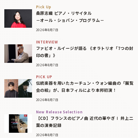
Pick Up
桑原志織 ピアノ・リサイタル
－オール・ショパン・プログラム－
2026年8月7日
INTERVIEW
ファビオ・ルイージが語る 《オラトリオ「7つの封
印の書」》
2026年8月7日
PICK UP
伝統楽器を用いたカーチュン・ウォン編曲の「展覧
会の絵」が、日本フィルにより本邦初演！
2026年8月7日
New Release Selection
【CD】フランスのピアノ曲 近代の華やぎⅠ 井上二
葉の演奏記録
2026年8月7日