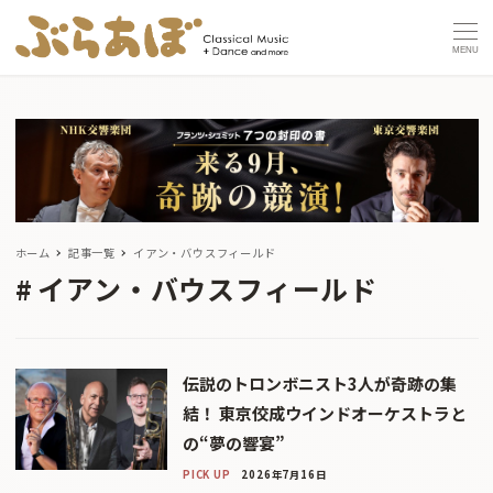
MENU
ホーム
記事一覧
イアン・バウスフィールド
イアン・バウスフィールド
伝説のトロンボニスト3人が奇跡の集
結！ 東京佼成ウインドオーケストラと
の“夢の響宴”
PICK UP
2026年7月16日