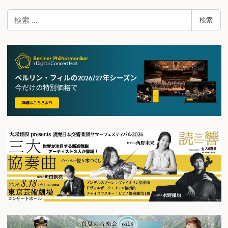
検
検索
索