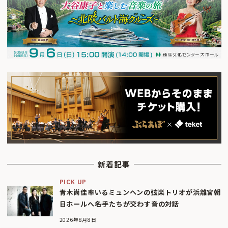
新着記事
PICK UP
青木尚佳率いるミュンヘンの弦楽トリオが浜離宮朝
日ホールへ――名手たちが交わす音の対話
2026年8月8日