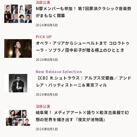
注目公演
N響メンバーも参加！ 第7回那須クラシック音楽祭
がまもなく開幕
2026年8月6日
PICK UP
オペラ・アリアからシューベルトまで コロラトゥ
ーラ・ソプラノ田中彩子が贈る極上のひととき
2026年8月6日
New Release Selection
【CD】R.シュトラウス：アルプス交響曲／ アンド
レア・バッティストーニ＆東京フィル
2026年8月6日
注目公演
岐阜発！ メディアアート×語り×和洋古楽器で幻
想の世界を描き出す『夜叉が池物語』
2026年8月5日