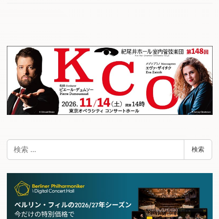
検
検索
索