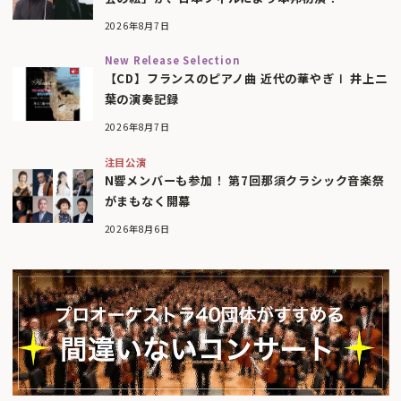
2026年8月7日
New Release Selection
【CD】フランスのピアノ曲 近代の華やぎⅠ 井上二
葉の演奏記録
2026年8月7日
注目公演
N響メンバーも参加！ 第7回那須クラシック音楽祭
がまもなく開幕
2026年8月6日