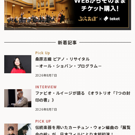
新着記事
Pick Up
桑原志織 ピアノ・リサイタル
－オール・ショパン・プログラム－
2026年8月7日
INTERVIEW
ファビオ・ルイージが語る 《オラトリオ「7つの封
印の書」》
2026年8月7日
PICK UP
伝統楽器を用いたカーチュン・ウォン編曲の「展覧
会の絵」が、日本フィルにより本邦初演！