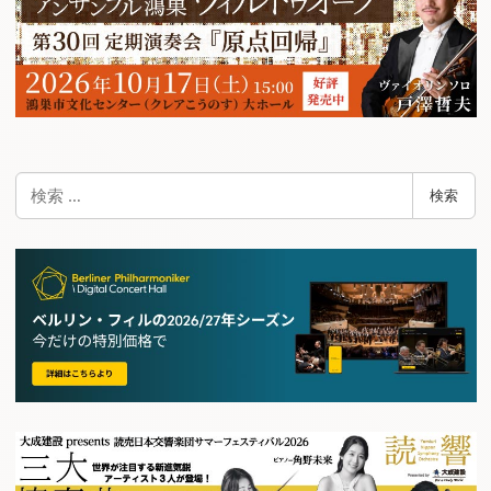
検
検索
索