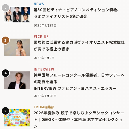
NEWS
第50回ピティナ・ピアノコンペティション特級、
セミファイナリスト6名が決定
2026年7月29日
PICK UP
国際的に活躍する実力派ヴァイオリニスト松本紘佳
が奏でる極上の響き
2026年8月2日
INTERVIEW
神戸国際フルートコンクール優勝者、日本ツアーへ
の期待を語る
INTERVIEW ファビアン・ヨハネス・エッガー
2026年7月28日
FROM編集部
2026年夏休み 親子で楽しむ♪クラシックコンサー
ト｜0歳OK・体験型・本格派 おすすめセレクショ
ン