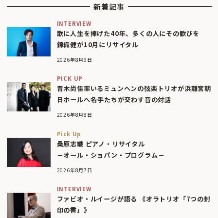
新着記事
INTERVIEW
歌に人生を捧げた40年、多くの人にその歓びを
錦織健が10月にリサイタル
2026年8月9日
PICK UP
青木尚佳率いるミュンヘンの弦楽トリオが浜離宮朝
日ホールへ――名手たちが交わす音の対話
2026年8月8日
Pick Up
桑原志織 ピアノ・リサイタル
－オール・ショパン・プログラム－
2026年8月7日
INTERVIEW
ファビオ・ルイージが語る 《オラトリオ「7つの封
印の書」》