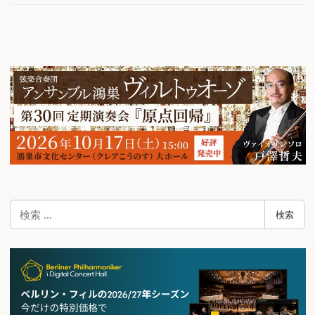
検
検索
索