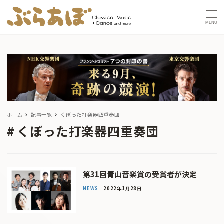
MENU
ホーム
記事一覧
くぼった打楽器四重奏団
くぼった打楽器四重奏団
第31回青山音楽賞の受賞者が決定
NEWS
2022年1月28日