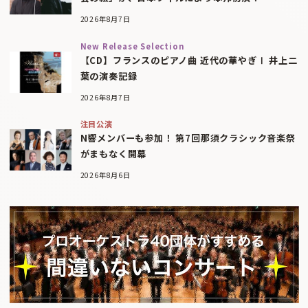
2026年8月7日
New Release Selection
【CD】フランスのピアノ曲 近代の華やぎⅠ 井上二
葉の演奏記録
2026年8月7日
注目公演
N響メンバーも参加！ 第7回那須クラシック音楽祭
がまもなく開幕
2026年8月6日