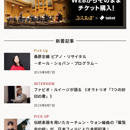
新着記事
Pick Up
桑原志織 ピアノ・リサイタル
－オール・ショパン・プログラム－
2026年8月7日
INTERVIEW
ファビオ・ルイージが語る 《オラトリオ「7つの封
印の書」》
2026年8月7日
PICK UP
伝統楽器を用いたカーチュン・ウォン編曲の「展覧
会の絵」が、日本フィルにより本邦初演！