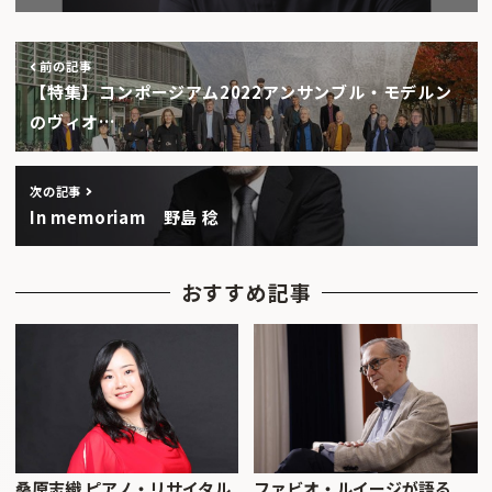
前の記事
【特集】コンポージアム2022アンサンブル・モデルン
のヴィオ…
次の記事
In memoriam 野島 稔
おすすめ記事
桑原志織 ピアノ・リサイタル
ファビオ・ルイージが語る