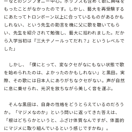
ーなどのシンフォニー中心。ポップスも含めて歌に興味を
もったことがなかったのです。しかし、藝大を再受験する
にあたってトロンボーン以上に合っているものがあるかも
しれない、という先生の助言を機に父に歌を聴いてもら
い、先生を紹介されて勉強し、藝大に拾われました。だか
ら入学当初は『三大テノールってだれ？』というレベルで
した」
しかし、「僕にとって、変なクセがなにもない状態で歌
を始められたのは、よかったのかもしれない」と黒田。実
際、その歌には日本人にありがちなクセがない。声が自然
に息に乗せられ、光沢を放ちながら美しく音を運ぶ。
そんな黒田は、自身の性格をどうとらえているのだろう
か。「マジメなのか」という問いに返ってきた答えは、
「根はどちらかというと、ふざけ体質なんですが、体面的
にマジメに取り組んでいるという感じですかね」。