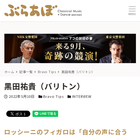
MENU
ホーム
記事一覧
Bravo Tips
黒田祐貴（バリトン）
黒田祐貴（バリトン）
投稿日
カテゴリー
カテゴリー
2022年5月10日
Bravo Tips
INTERVIEW
ロッシーニのフィガロは「自分の声に合う