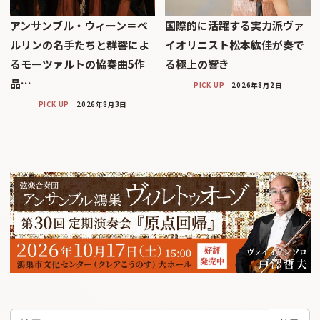
アンサンブル・ウィーン＝ベ
国際的に活躍する実力派ヴァ
ルリンの名手たちと群響によ
イオリニスト松本紘佳が奏で
るモーツァルトの協奏曲5作
る極上の響き
品…
PICK UP
2026年8月2日
PICK UP
2026年8月3日
検