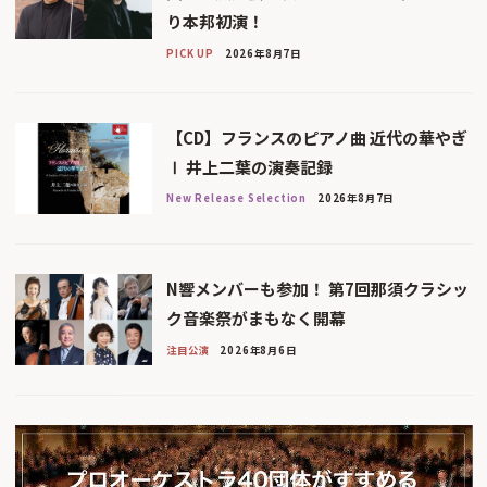
り本邦初演！
PICK UP
2026年8月7日
【CD】フランスのピアノ曲 近代の華やぎ
Ⅰ 井上二葉の演奏記録
New Release Selection
2026年8月7日
N響メンバーも参加！ 第7回那須クラシッ
ク音楽祭がまもなく開幕
注目公演
2026年8月6日