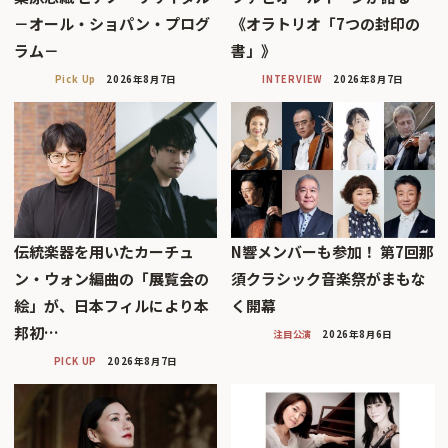
－オール・ショパン・プログ
《オラトリオ「7つの封印の
ラム－
書」》
Pick Up
2026年8月7日
INTERVIEW
2026年8月7日
伝統楽器を用いたカーチュ
N響メンバーも参加！ 第7回那
ン・ウォン編曲の「展覧会の
須クラシック音楽祭がまもな
絵」が、日本フィルにより本
く開幕
邦初…
注目公演
2026年8月6日
PICK UP
2026年8月7日