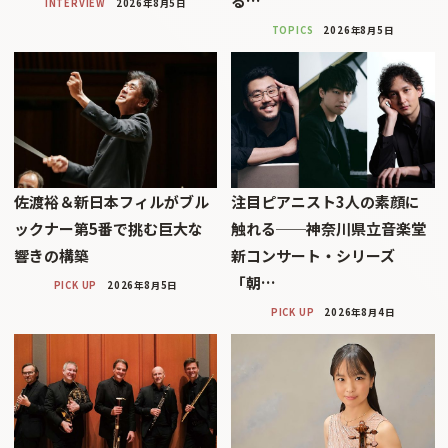
る…
INTERVIEW
2026年8月5日
TOPICS
2026年8月5日
佐渡裕＆新日本フィルがブル
注目ピアニスト3人の素顔に
ックナー第5番で挑む巨大な
触れる──神奈川県立音楽堂
響きの構築
新コンサート・シリーズ
「朝…
PICK UP
2026年8月5日
PICK UP
2026年8月4日