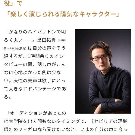
役」で
「楽しく演じられる陽気なキャラクター」
かなりのハイバリトンで明
るく丸い——。黒田祐貴
（※祐は
は自分の声をそう
示へんが正式表記）
評するが、1時間余りのイン
タビューの間、話し声がこん
なに心地よかった例は少な
い。天性の美声は歌手にとっ
て大きなアドバンテージであ
る。
「オーディションがあったの
は大学院を出て間もないタイミングで、《セビリアの理髪
師》のフィガロなら受けたいなと。いまの自分の声に合っ