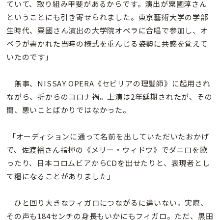
ていて、取り組み甲斐があるからです。演出が粟國淳さん
ということにも引き寄せられました。東京藝術大学の学部
生時代、粟國さん演出の大学院オペラに合唱で参加し、オ
ペラが書かれた当時の様式を重んじる姿勢に共感を覚えて
いたのです」
無事、NISSAY OPERA《セビリアの理髪師》に起用され
ながら、折からのコロナ禍。上演は2年延期されたが、その
間、悪いことばかりではなかった。
「オーディションに通って名前を出していただいたおかげ
で、佐渡裕さん指揮の《メリー・ウィドウ》でダニロを歌
ったり、日本コロムビアからCDを出せたりと、表現者とし
て糧になることがありました」
ひと回り大きなフィガロにつながるに違いない。実際、
その声も184センチの身長もいかにもフィガロ。ただ、黒田