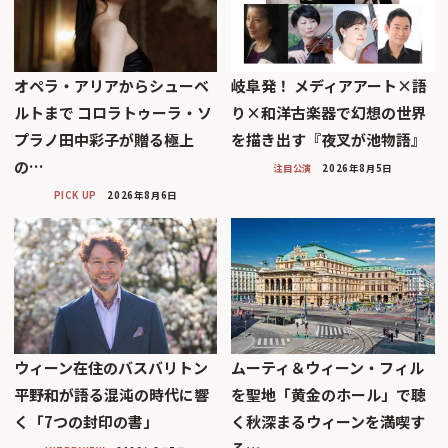
オペラ・アリアからシューベ
岐阜発！ メディアアート×語
ルトまで コロラトゥーラ・ソ
り×和洋古楽器で幻想の世界
プラノ田中彩子が贈る極上
を描き出す『夜叉が池物語』
の…
注目公演
2026年8月5日
PICK UP
2026年8月6日
ウィーン在住のバスバリトン
ムーティ＆ウィーン・フィル
平野和が語る混沌の時代に響
を聖地「黄金のホール」で聴
く「7つの封印の書」
く秋深まるウィーンを満喫す