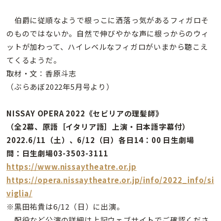
伯爵に従順なようで根っこに洒落っ気があるフィガロそ
のものではないか。自然で伸びやかな声に根っからのウィ
ットが加わって、ハイレベルなフィガロがいまから聴こえ
てくるようだ。
取材・文：香原斗志
（ぶらあぼ2022年5月号より）
NISSAY OPERA 2022《セビリアの理髪師》
（全2幕、原語［イタリア語］上演・日本語字幕付）
2022.6/11（土）、6/12（日）各日14：00 日生劇場
問：日生劇場03-3503-3111
https://www.nissaytheatre.or.jp
https://opera.nissaytheatre.or.jp/info/2022_info/si
viglia/
※黒田祐貴は6/12（日）に出演。
配役など公演の詳細は上記ウェブサイトでご確認くださ