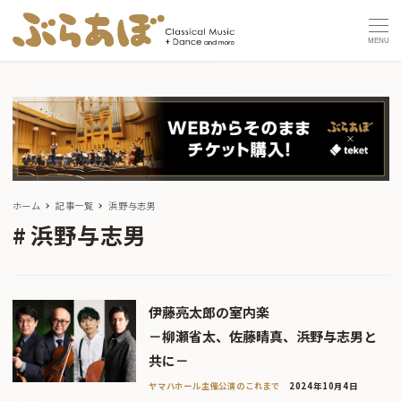
MENU
ホーム
記事一覧
浜野与志男
浜野与志男
伊藤亮太郎の室内楽
－柳瀬省太、佐藤晴真、浜野与志男と
共に－
ヤマハホール主催公演のこれまで
2024年10月4日