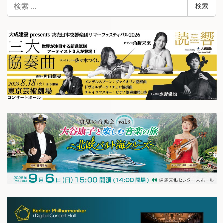
検
検索
索