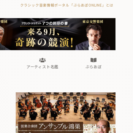
クラシック音楽情報ポータル「ぶらあぼONLINE」とは
の封印の書》
海外公演
FROM編集部
眺望
ぶらあぼブラス！
フォルテピアノ・オデッセイ
アーティスト名鑑
ぶらあぼ
の封印の書》
海外公演
FROM編集部
眺望
ぶらあぼブラス！
フォルテピアノ・オデッセイ