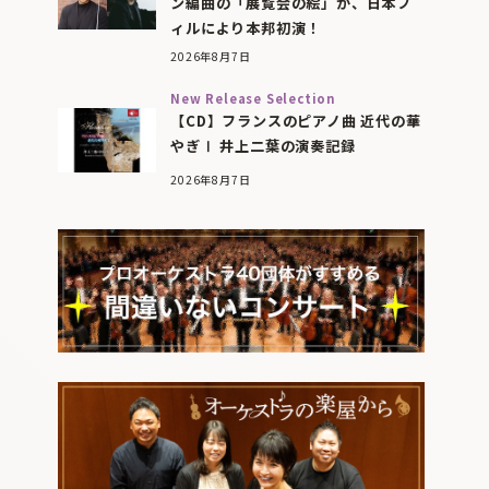
ン編曲の「展覧会の絵」が、日本フ
ィルにより本邦初演！
2026年8月7日
New Release Selection
【CD】フランスのピアノ曲 近代の華
やぎⅠ 井上二葉の演奏記録
2026年8月7日