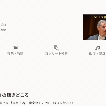
ール
（毎月更新）
東
電子版（無料・月刊）
トピックス
関西
フェスタサマーミューザKAWASAKI 2026
北海道・東北
注目公演
配布場所
インタビュー
中部
定期購読
中国・四国
CD新譜
N響＆東響 《7つ
九州・沖縄
書籍近刊
ロが推す！間違いないオーケストラコンサート
過去の特集
の先と
ブ配信スケジュール
さ
オーケストラの楽屋から
た
な
有料ライブ配信スケジュール
は
ま
や
海の向こうの音楽家
ら
わ
Aからの
載
特集・特設
配信・放送
コンサート検索
ール
（毎月更新）
東
電子版（無料・月刊）
トピックス
関西
フェスタサマーミューザKAWASAKI 2026
北海道・東北
注目公演
配布場所
インタビュー
中部
定期購読
中国・四国
CD新譜
N響＆東響 《7つ
九州・沖縄
書籍近刊
ロが推す！間違いないオーケストラコンサート
過去の特集
の先と
ブ配信スケジュール
さ
オーケストラの楽屋から
た
な
有料ライブ配信スケジュール
は
ま
や
海の向こうの音楽家
ら
わ
Aからの
載
9 の聴きどころ
った「東京・春・音楽祭」。20 …続きを読む>>