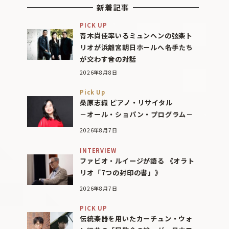
新着記事
PICK UP
青木尚佳率いるミュンヘンの弦楽ト
リオが浜離宮朝日ホールへ――名手たち
が交わす音の対話
2026年8月8日
Pick Up
桑原志織 ピアノ・リサイタル
－オール・ショパン・プログラム－
2026年8月7日
INTERVIEW
ファビオ・ルイージが語る 《オラト
リオ「7つの封印の書」》
2026年8月7日
PICK UP
伝統楽器を用いたカーチュン・ウォ