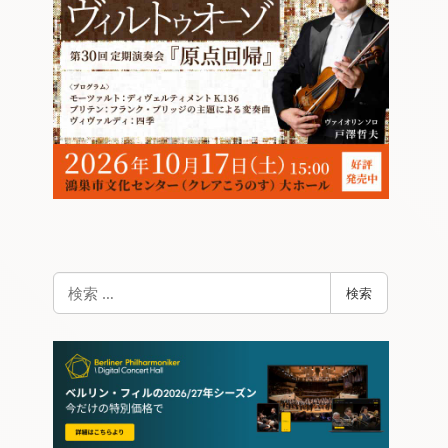
検
検索
索