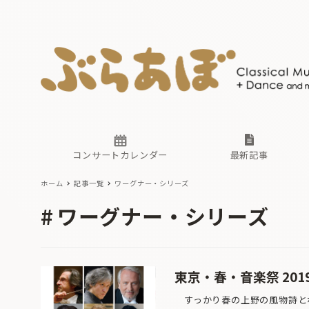
ニュース
ヤマハホ
番組一覧
東京・関
ぶらあぼ
現場のプ
古楽とそ
無料ライ
あ
か
過去の連
コンサートカレンダー
最新記事
ホーム
記事一覧
ワーグナー・シリーズ
ニュース
ヤマハホ
番組一覧
東京・関
ぶらあぼ
ワーグナー・シリーズ
現場のプ
古楽とそ
無料ライ
あ
か
過去の連
東京・春・音楽祭 201
すっかり春の上野の風物詩とな