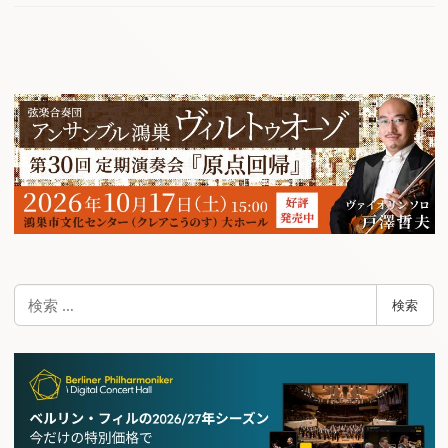
検
検索
索