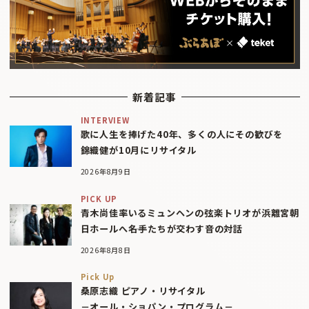
新着記事
INTERVIEW
歌に人生を捧げた40年、多くの人にその歓びを
錦織健が10月にリサイタル
2026年8月9日
PICK UP
青木尚佳率いるミュンヘンの弦楽トリオが浜離宮朝
日ホールへ――名手たちが交わす音の対話
2026年8月8日
Pick Up
桑原志織 ピアノ・リサイタル
－オール・ショパン・プログラム－