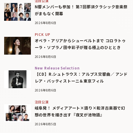
注目公演
N響メンバーも参加！ 第7回那須クラシック音楽祭
がまもなく開幕
2026年8月6日
PICK UP
オペラ・アリアからシューベルトまで コロラトゥ
ーラ・ソプラノ田中彩子が贈る極上のひととき
2026年8月6日
New Release Selection
【CD】R.シュトラウス：アルプス交響曲／ アンド
レア・バッティストーニ＆東京フィル
2026年8月6日
注目公演
岐阜発！ メディアアート×語り×和洋古楽器で幻
想の世界を描き出す『夜叉が池物語』
2026年8月5日