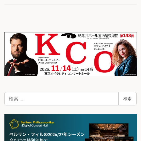
検
検索
索