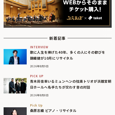
新着記事
INTERVIEW
歌に人生を捧げた40年、多くの人にその歓びを
錦織健が10月にリサイタル
2026年8月9日
PICK UP
青木尚佳率いるミュンヘンの弦楽トリオが浜離宮朝
日ホールへ――名手たちが交わす音の対話
2026年8月8日
Pick Up
桑原志織 ピアノ・リサイタル