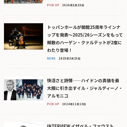
PICK UP
2026年2月20日
トッパンホールが開館25周年ラインナ
ップを発表〜2025/26シーズンをもって
解散のハーゲン・クァルテットが2度に
わたり登場！
NEWS
2025年3月25日
快活さと詩情——ハイドンの真価を最
大限に引き出すイル・ジャルディーノ・
アルモニコ
PICK UP
2024年11月13日
INTERVIEW イザベル・ファウスト