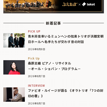
新着記事
PICK UP
青木尚佳率いるミュンヘンの弦楽トリオが浜離宮朝
日ホールへ――名手たちが交わす音の対話
2026年8月8日
Pick Up
桑原志織 ピアノ・リサイタル
－オール・ショパン・プログラム－
2026年8月7日
INTERVIEW
ファビオ・ルイージが語る 《オラトリオ「7つの封
印の書」》
2026年8月7日