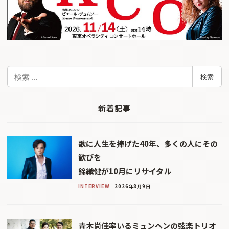
検
検索
索
新着記事
歌に人生を捧げた40年、多くの人にその
歓びを
錦織健が10月にリサイタル
INTERVIEW
2026年8月9日
青木尚佳率いるミュンヘンの弦楽トリオ