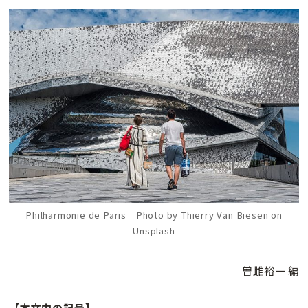
Philharmonie de Paris Photo by Thierry Van Biesen on
Unsplash
曽雌裕一 編
【本文中の記号】