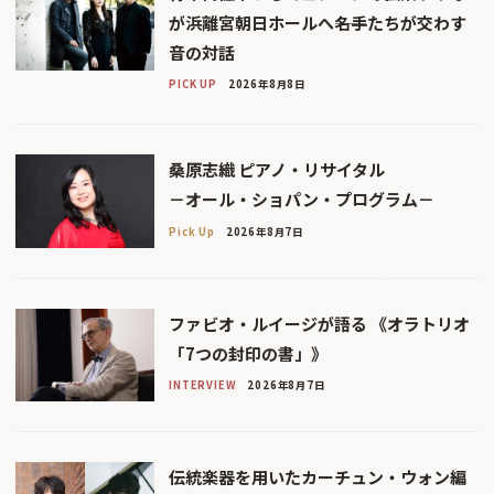
が浜離宮朝日ホールへ――名手たちが交わす
音の対話
PICK UP
2026年8月8日
桑原志織 ピアノ・リサイタル
－オール・ショパン・プログラム－
Pick Up
2026年8月7日
ファビオ・ルイージが語る 《オラトリオ
「7つの封印の書」》
INTERVIEW
2026年8月7日
伝統楽器を用いたカーチュン・ウォン編