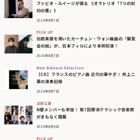
ファビオ・ルイージが語る 《オラトリオ「7つの封
印の書」》
2026年8月7日
PICK UP
伝統楽器を用いたカーチュン・ウォン編曲の「展覧
会の絵」が、日本フィルにより本邦初演！
2026年8月7日
New Release Selection
【CD】フランスのピアノ曲 近代の華やぎⅠ 井上二
葉の演奏記録
2026年8月7日
注目公演
N響メンバーも参加！ 第7回那須クラシック音楽祭
がまもなく開幕
2026年8月6日
PICK UP