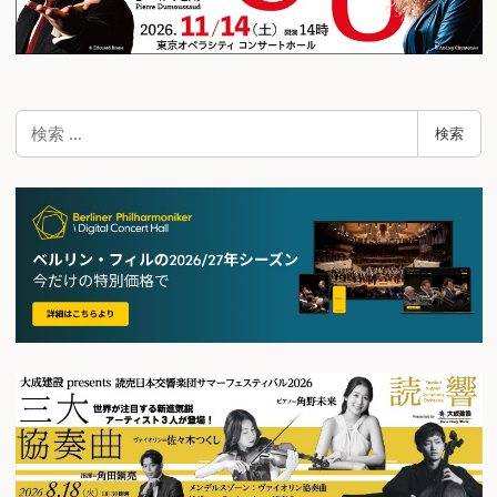
検
検索
索