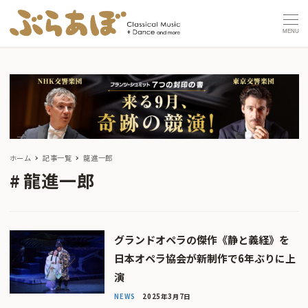
MENU
ホーム
記事一覧
龍進一郎
龍進一郎
グランドオペラの傑作《静と義経》を
日本オペラ協会が新制作で6年ぶりに上
演
NEWS
2025年3月7日