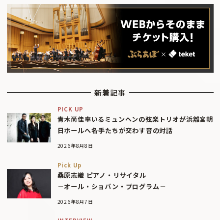
新着記事
PICK UP
青木尚佳率いるミュンヘンの弦楽トリオが浜離宮朝
日ホールへ――名手たちが交わす音の対話
2026年8月8日
Pick Up
桑原志織 ピアノ・リサイタル
－オール・ショパン・プログラム－
2026年8月7日