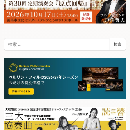
検
検索
索