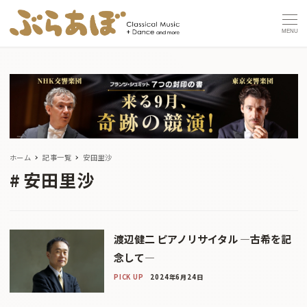
MENU
ホーム
記事一覧
安田里沙
安田里沙
渡辺健二 ピアノリサイタル ―古希を記
念して―
PICK UP
2024年6月24日