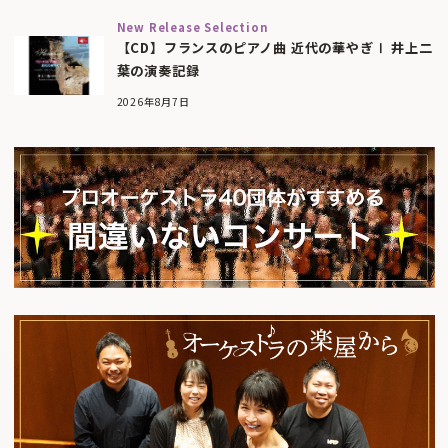
New Release Selection
【CD】フランスのピアノ曲 近代の華やぎⅠ 井上二
葉の演奏記録
2026年8月7日