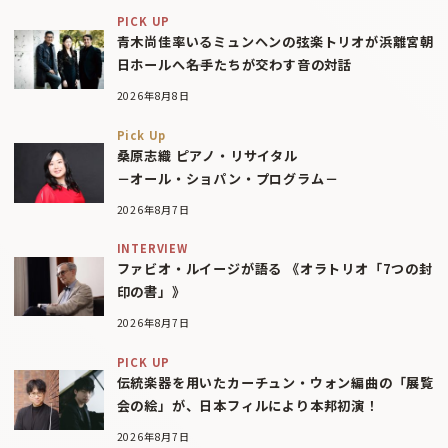
PICK UP
青木尚佳率いるミュンヘンの弦楽トリオが浜離宮朝
日ホールへ――名手たちが交わす音の対話
2026年8月8日
Pick Up
桑原志織 ピアノ・リサイタル
－オール・ショパン・プログラム－
2026年8月7日
INTERVIEW
ファビオ・ルイージが語る 《オラトリオ「7つの封
印の書」》
2026年8月7日
PICK UP
伝統楽器を用いたカーチュン・ウォン編曲の「展覧
会の絵」が、日本フィルにより本邦初演！
2026年8月7日