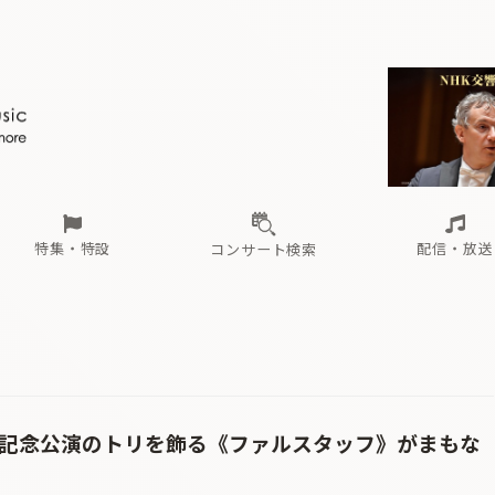
ール
（毎月更新）
東
電子版（無料・月刊）
トピックス
関西
フェスタサマーミューザKAWASAKI 2026
北海道・東北
注目公演
配布場所
インタビュー
中部
定期購読
中国・四国
CD新譜
N響＆東響 《7つ
九州・沖縄
書籍近刊
ロが推す！間違いないオーケストラコンサート
過去の特集
の先と
ブ配信スケジュール
さ
オーケストラの楽屋から
た
な
有料ライブ配信スケジュール
は
ま
や
海の向こうの音楽家
ら
わ
Aからの
載
特集・特設
配信・放送
コンサート検索
ール
（毎月更新）
東
電子版（無料・月刊）
トピックス
関西
フェスタサマーミューザKAWASAKI 2026
北海道・東北
注目公演
配布場所
インタビュー
中部
定期購読
中国・四国
CD新譜
N響＆東響 《7つ
九州・沖縄
書籍近刊
ロが推す！間違いないオーケストラコンサート
過去の特集
の先と
ブ配信スケジュール
さ
オーケストラの楽屋から
た
な
有料ライブ配信スケジュール
は
ま
や
海の向こうの音楽家
ら
わ
Aからの
載
年記念公演のトリを飾る《ファルスタッフ》がまもな