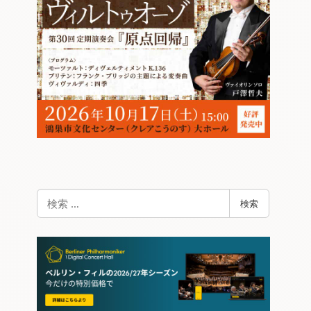
検
検索
索