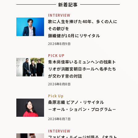
新着記事
INTERVIEW
歌に人生を捧げた40年、多くの人に
その歓びを
錦織健が10月にリサイタル
2026年8月9日
PICK UP
青木尚佳率いるミュンヘンの弦楽ト
リオが浜離宮朝日ホールへ――名手たち
が交わす音の対話
2026年8月8日
Pick Up
桑原志織 ピアノ・リサイタル
－オール・ショパン・プログラム－
2026年8月7日
INTERVIEW
ファビオ・ルイージが語る 《オラト