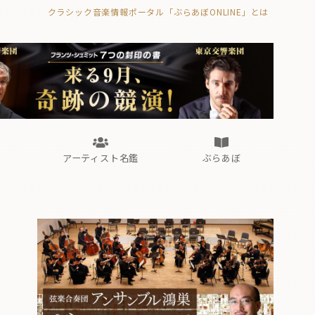
クラシック音楽情報ポータル「ぶらあぼONLINE」とは
の封印の書》
海外公演
FROM編集部
眺望
ぶらあぼブラス！
フォルテピアノ・オデッセイ
アーティスト名鑑
ぶらあぼ
の封印の書》
海外公演
FROM編集部
眺望
ぶらあぼブラス！
フォルテピアノ・オデッセイ