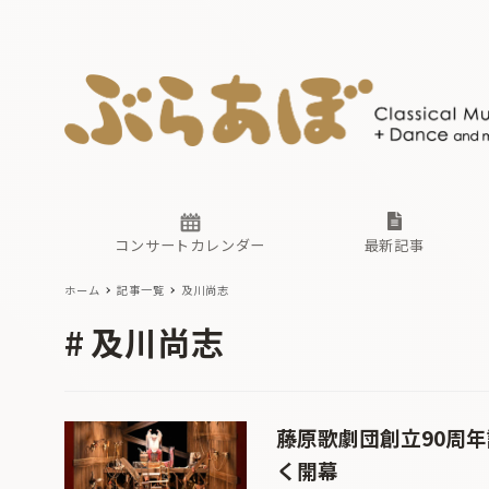
ニュース
ヤマハホ
番組一覧
東京・関
ぶらあぼ
現場のプ
古楽とそ
無料ライ
あ
か
過去の連
コンサートカレンダー
最新記事
ホーム
記事一覧
及川尚志
ニュース
ヤマハホ
番組一覧
東京・関
ぶらあぼ
及川尚志
現場のプ
古楽とそ
無料ライ
あ
か
過去の連
藤原歌劇団創立90周
く開幕