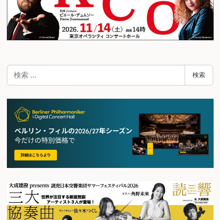
検
検索
索