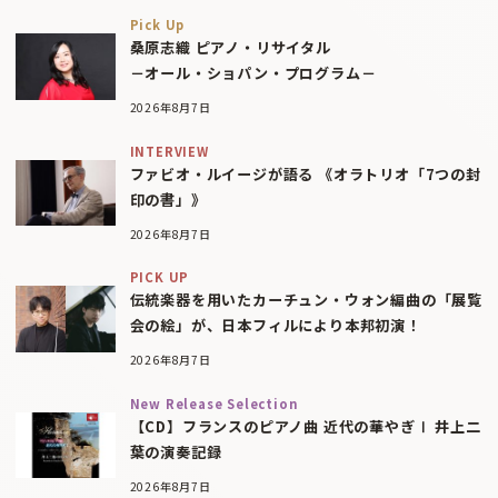
Pick Up
桑原志織 ピアノ・リサイタル
－オール・ショパン・プログラム－
2026年8月7日
INTERVIEW
ファビオ・ルイージが語る 《オラトリオ「7つの封
印の書」》
2026年8月7日
PICK UP
伝統楽器を用いたカーチュン・ウォン編曲の「展覧
会の絵」が、日本フィルにより本邦初演！
2026年8月7日
New Release Selection
【CD】フランスのピアノ曲 近代の華やぎⅠ 井上二
葉の演奏記録
2026年8月7日