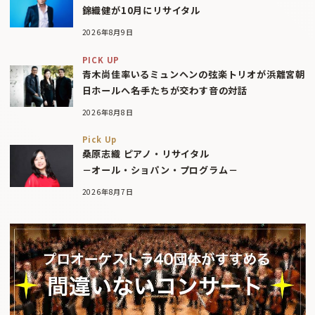
錦織健が10月にリサイタル
2026年8月9日
PICK UP
青木尚佳率いるミュンヘンの弦楽トリオが浜離宮朝
日ホールへ――名手たちが交わす音の対話
2026年8月8日
Pick Up
桑原志織 ピアノ・リサイタル
－オール・ショパン・プログラム－
2026年8月7日