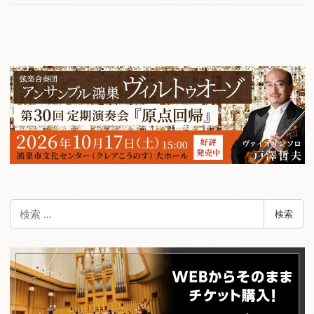
検
検索
索