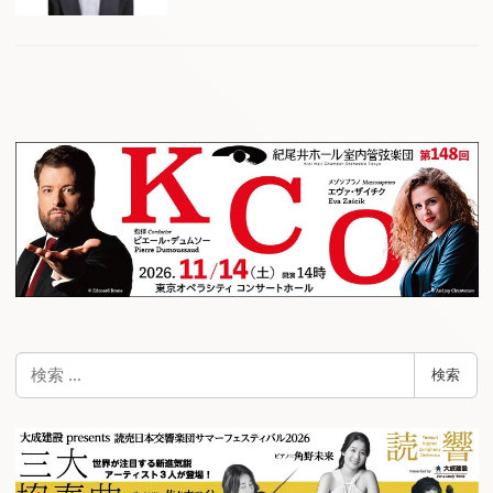
検
検索
索