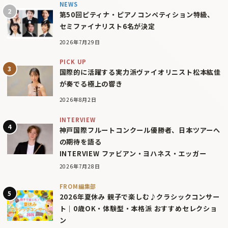
NEWS
第50回ピティナ・ピアノコンペティション特級、
セミファイナリスト6名が決定
2026年7月29日
PICK UP
国際的に活躍する実力派ヴァイオリニスト松本紘佳
が奏でる極上の響き
2026年8月2日
INTERVIEW
神戸国際フルートコンクール優勝者、日本ツアーへ
の期待を語る
INTERVIEW ファビアン・ヨハネス・エッガー
2026年7月28日
FROM編集部
2026年夏休み 親子で楽しむ♪クラシックコンサー
ト｜0歳OK・体験型・本格派 おすすめセレクショ
ン