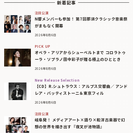
新着記事
注目公演
N響メンバーも参加！ 第7回那須クラシック音楽祭
がまもなく開幕
2026年8月6日
PICK UP
オペラ・アリアからシューベルトまで コロラトゥ
ーラ・ソプラノ田中彩子が贈る極上のひととき
2026年8月6日
New Release Selection
【CD】R.シュトラウス：アルプス交響曲／ アンド
レア・バッティストーニ＆東京フィル
2026年8月6日
注目公演
岐阜発！ メディアアート×語り×和洋古楽器で幻
想の世界を描き出す『夜叉が池物語』