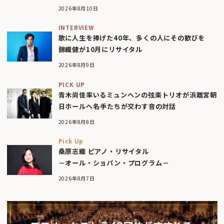
2026年8月10日
INTERVIEW
歌に人生を捧げた40年、多くの人にその歓びを
錦織健が10月にリサイタル
2026年8月9日
PICK UP
青木尚佳率いるミュンヘンの弦楽トリオが浜離宮朝
日ホールへ――名手たちが交わす音の対話
2026年8月8日
Pick Up
桑原志織 ピアノ・リサイタル
－オール・ショパン・プログラム－
2026年8月7日