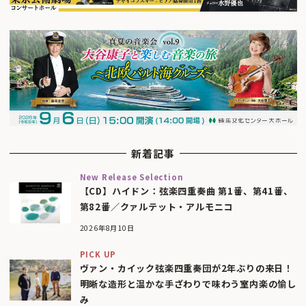
新着記事
New Release Selection
【CD】ハイドン：弦楽四重奏曲 第1番、第41番、
第82番／クァルテット・アルモニコ
2026年8月10日
PICK UP
ヴァン・カイック弦楽四重奏団が2年ぶりの来日！
明晰な造形と温かな手ざわりで味わう室内楽の愉し
み