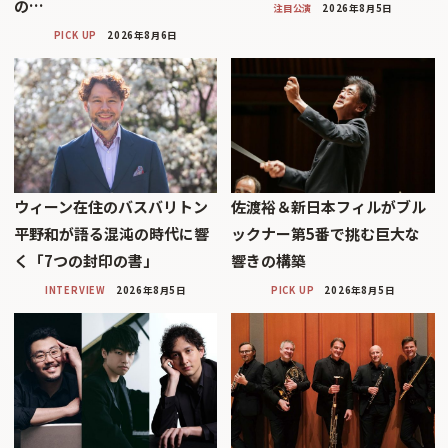
の…
注目公演
2026年8月5日
PICK UP
2026年8月6日
ウィーン在住のバスバリトン
佐渡裕＆新日本フィルがブル
平野和が語る混沌の時代に響
ックナー第5番で挑む巨大な
く「7つの封印の書」
響きの構築
INTERVIEW
2026年8月5日
PICK UP
2026年8月5日