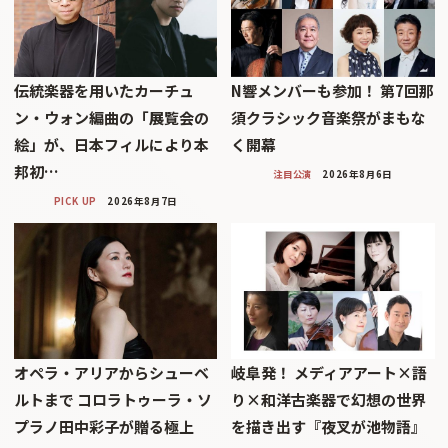
伝統楽器を用いたカーチュ
N響メンバーも参加！ 第7回那
ン・ウォン編曲の「展覧会の
須クラシック音楽祭がまもな
絵」が、日本フィルにより本
く開幕
邦初…
注目公演
2026年8月6日
PICK UP
2026年8月7日
オペラ・アリアからシューベ
岐阜発！ メディアアート×語
ルトまで コロラトゥーラ・ソ
り×和洋古楽器で幻想の世界
プラノ田中彩子が贈る極上
を描き出す『夜叉が池物語』