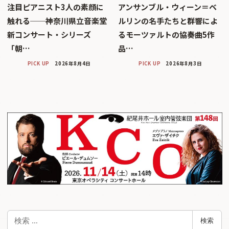
注目ピアニスト3人の素顔に
アンサンブル・ウィーン＝ベ
触れる──神奈川県立音楽堂
ルリンの名手たちと群響によ
新コンサート・シリーズ
るモーツァルトの協奏曲5作
「朝…
品…
PICK UP
2026年8月4日
PICK UP
2026年8月3日
検
検索
索