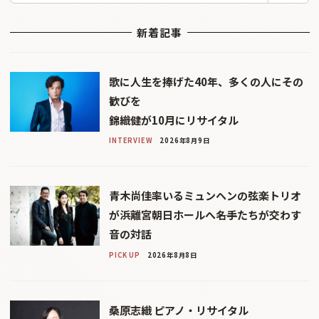
新着記事
歌に人生を捧げた40年、多くの人にその
歓びを
錦織健が10月にリサイタル
INTERVIEW
2026年8月9日
青木尚佳率いるミュンヘンの弦楽トリオ
が浜離宮朝日ホールへ――名手たちが交わす
音の対話
PICK UP
2026年8月8日
桑原志織 ピアノ・リサイタル