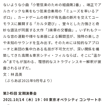
ないような小曲「小管弦楽のための組曲第2番」、端正でア
ルカイックな美をもつ弦楽合奏用の「ミューズを率いるア
ポロ」、カードゲームの様子が有名曲の断片を交えてユー
モラスに展開する「カルタ遊び」、堂々とした力強さと奇
妙な語法が同居する大作「3楽章の交響曲」。いずれもクー
ルな音の運動や様々な楽器による瞬間芸が、独特の楽しさ
や未知のサウンドを生み出す。そのためには知的なアプロ
ーチと楽団の集中力ある名技が不可欠だが、深い関係を構
築してきた高関＆東京シティ・フィルならば、そこに“温か
み”までもが加わる、理想的なストラヴィンスキー解釈が披
露されるはずだ。
文：林 昌英
（ぶらあぼ2021年9月号より）
第345回 定期演奏会
2021.10/14（木）19：00 東京オペラシティ コンサートホ