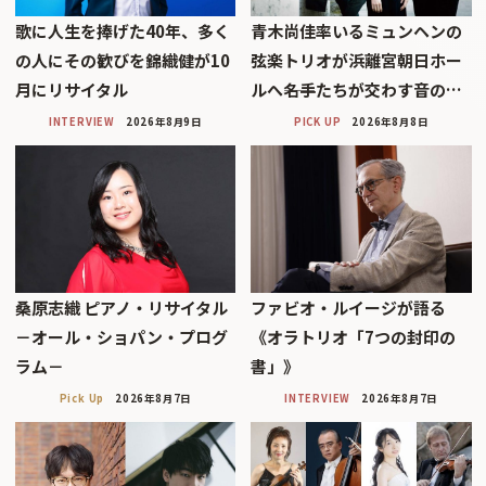
歌に人生を捧げた40年、多く
青木尚佳率いるミュンヘンの
の人にその歓びを錦織健が10
弦楽トリオが浜離宮朝日ホー
月にリサイタル
ルへ――名手たちが交わす音の…
INTERVIEW
2026年8月9日
PICK UP
2026年8月8日
桑原志織 ピアノ・リサイタル
ファビオ・ルイージが語る
－オール・ショパン・プログ
《オラトリオ「7つの封印の
ラム－
書」》
Pick Up
2026年8月7日
INTERVIEW
2026年8月7日