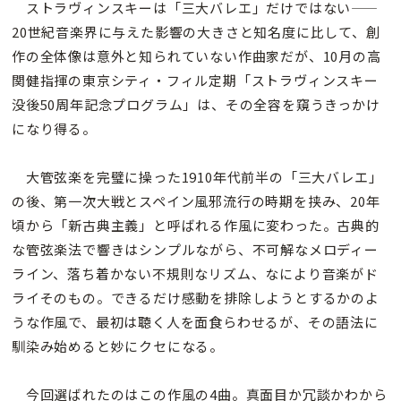
ストラヴィンスキーは「三大バレエ」だけではない——
20世紀音楽界に与えた影響の大きさと知名度に比して、創
作の全体像は意外と知られていない作曲家だが、10月の高
関健指揮の東京シティ・フィル定期「ストラヴィンスキー
没後50周年記念プログラム」は、その全容を窺うきっかけ
になり得る。
大管弦楽を完璧に操った1910年代前半の「三大バレエ」
の後、第一次大戦とスペイン風邪流行の時期を挟み、20年
頃から「新古典主義」と呼ばれる作風に変わった。古典的
な管弦楽法で響きはシンプルながら、不可解なメロディー
ライン、落ち着かない不規則なリズム、なにより音楽がド
ライそのもの。できるだけ感動を排除しようとするかのよ
うな作風で、最初は聴く人を面食らわせるが、その語法に
馴染み始めると妙にクセになる。
今回選ばれたのはこの作風の4曲。真面目か冗談かわから