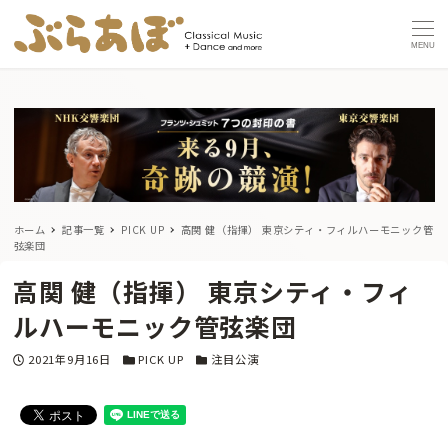
MENU
ホーム
記事一覧
PICK UP
高関 健（指揮） 東京シティ・フィルハーモニック管
弦楽団
高関 健（指揮） 東京シティ・フィ
ルハーモニック管弦楽団
投稿日
カテゴリー
カテゴリー
2021年9月16日
PICK UP
注目公演