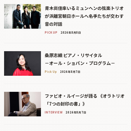
青木尚佳率いるミュンヘンの弦楽トリオ
が浜離宮朝日ホールへ――名手たちが交わす
音の対話
PICK UP
2026年8月8日
桑原志織 ピアノ・リサイタル
－オール・ショパン・プログラム－
Pick Up
2026年8月7日
ファビオ・ルイージが語る 《オラトリオ
「7つの封印の書」》
INTERVIEW
2026年8月7日