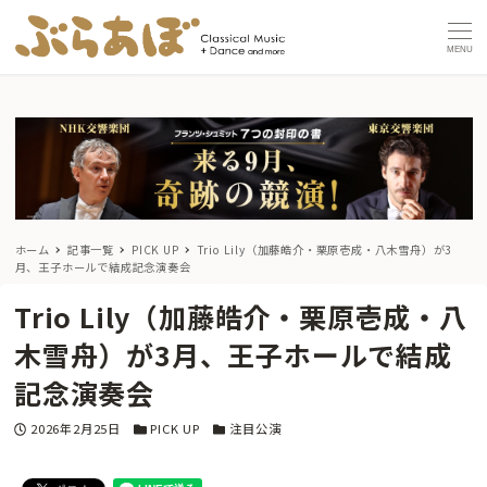
MENU
ホーム
記事一覧
PICK UP
Trio Lily（加藤皓介・栗原壱成・八木雪舟）が3
月、王子ホールで結成記念演奏会
Trio Lily（加藤皓介・栗原壱成・八
木雪舟）が3月、王子ホールで結成
記念演奏会
投稿日
カテゴリー
カテゴリー
2026年2月25日
PICK UP
注目公演