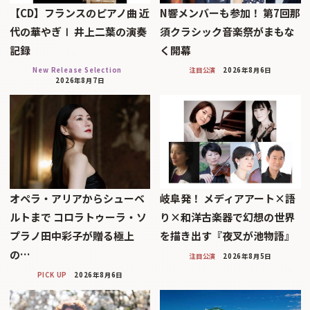
【CD】フランスのピアノ曲 近
N響メンバーも参加！ 第7回那
代の華やぎⅠ 井上二葉の演奏
須クラシック音楽祭がまもな
記録
く開幕
New Release Selection
注目公演
2026年8月6日
2026年8月7日
オペラ・アリアからシューベ
岐阜発！ メディアアート×語
ルトまで コロラトゥーラ・ソ
り×和洋古楽器で幻想の世界
プラノ田中彩子が贈る極上
を描き出す『夜叉が池物語』
の…
注目公演
2026年8月5日
PICK UP
2026年8月6日