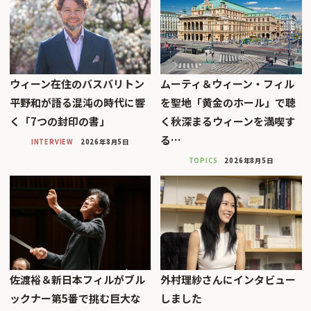
ウィーン在住のバスバリトン
ムーティ＆ウィーン・フィル
平野和が語る混沌の時代に響
を聖地「黄金のホール」で聴
く「7つの封印の書」
く秋深まるウィーンを満喫す
る…
INTERVIEW
2026年8月5日
TOPICS
2026年8月5日
佐渡裕＆新日本フィルがブル
外村理紗さんにインタビュー
ックナー第5番で挑む巨大な
しました