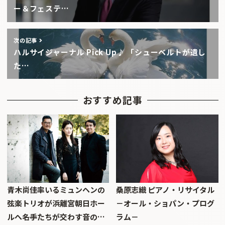
ー＆フェステ…
次の記事
ハルサイジャーナル Pick Up♪ 「シューベルトが遺し
た…
おすすめ記事
青木尚佳率いるミュンヘンの
桑原志織 ピアノ・リサイタル
弦楽トリオが浜離宮朝日ホー
－オール・ショパン・プログ
ルへ――名手たちが交わす音の…
ラム－