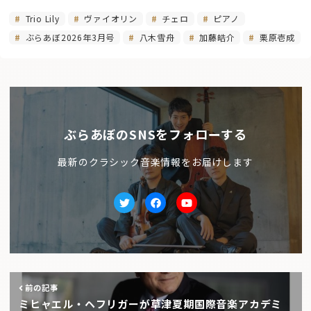
Trio Lily
ヴァイオリン
チェロ
ピアノ
ぶらあぼ2026年3月号
八木雪舟
加藤皓介
栗原壱成
ぶらあぼのSNSをフォローする
最新のクラシック音楽情報をお届けします
Twitter
facebook
Youtube
前の記事
ミヒャエル・ヘフリガーが草津夏期国際音楽アカデミ