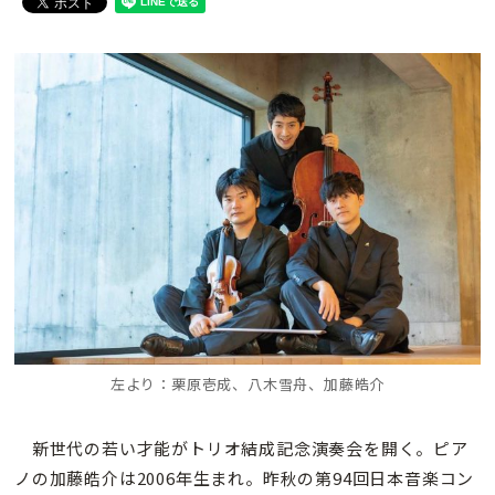
左より：栗原壱成、八木雪舟、加藤皓介
新世代の若い才能がトリオ結成記念演奏会を開く。ピア
ノの加藤皓介は2006年生まれ。昨秋の第94回日本音楽コン