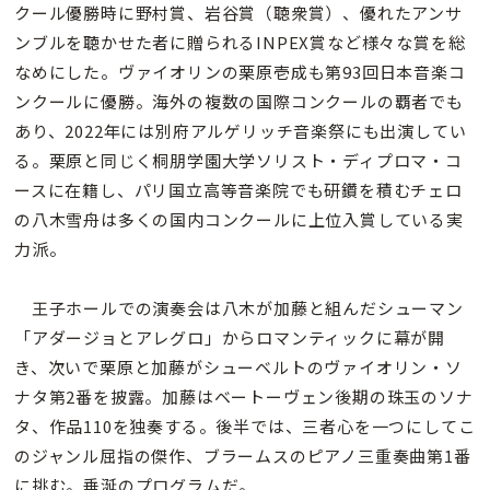
クール優勝時に野村賞、岩谷賞（聴衆賞）、優れたアンサ
ンブルを聴かせた者に贈られるINPEX賞など様々な賞を総
なめにした。ヴァイオリンの栗原壱成も第93回日本音楽コ
ンクールに優勝。海外の複数の国際コンクールの覇者でも
あり、2022年には別府アルゲリッチ音楽祭にも出演してい
る。栗原と同じく桐朋学園大学ソリスト・ディプロマ・コ
ースに在籍し、パリ国立高等音楽院でも研鑽を積むチェロ
の八木雪舟は多くの国内コンクールに上位入賞している実
力派。
王子ホールでの演奏会は八木が加藤と組んだシューマン
「アダージョとアレグロ」からロマンティックに幕が開
き、次いで栗原と加藤がシューベルトのヴァイオリン・ソ
ナタ第2番を披露。加藤はベートーヴェン後期の珠玉のソナ
タ、作品110を独奏する。後半では、三者心を一つにしてこ
のジャンル屈指の傑作、ブラームスのピアノ三重奏曲第1番
に挑む。垂涎のプログラムだ。