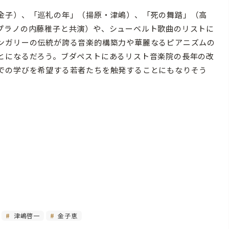
金子）、「巡礼の年」（揚原・津嶋）、「死の舞踏」（高
プラノの内藤稚子と共演）や、シューベルト歌曲のリストに
ンガリーの伝統が誇る音楽的構築力や華麗なるピアニズムの
とになるだろう。ブダペストにあるリスト音楽院の長年の改
での学びを希望する若者たちを触発することにもなりそう
津嶋啓一
金子恵