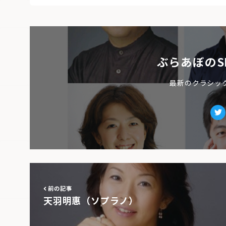
ぶらあぼのS
最新のクラシッ
Tw
前の記事
天羽明惠（ソプラノ）