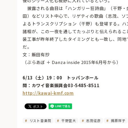
後のシリーズ化も視野に入れているという。
披露される曲目は「ハンガリー狂詩曲」（干野・
田）などリスト中心で、リゲティの歌曲（志茂、ソ
よるトランスクリプション（干野）も登場する。ハ
諸相が、この一夜を通してたっぷりと伝えられるこ
装工事が昨年終了したタイミングとも一致し、同地
だ。
文：飯田有抄
（ぶらあぼ ＋ Danza inside 2015年6月号から）
6/13（土）19：00 トッパンホール
問：カワイ音楽振興会03-5485-8511
http://kawai-kmf.com
リスト音楽院
干野宜大
志茂征彦
揚原祥子