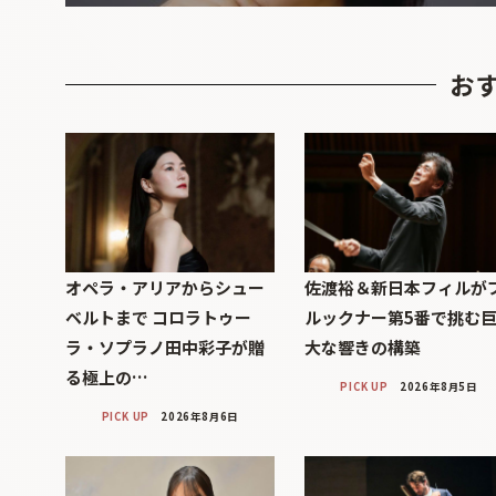
お
オペラ・アリアからシュー
佐渡裕＆新日本フィルが
ベルトまで コロラトゥー
ルックナー第5番で挑む
ラ・ソプラノ田中彩子が贈
大な響きの構築
る極上の…
PICK UP
2026年8月5日
PICK UP
2026年8月6日