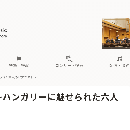
ール
（毎月更新）
東
電子版（無料・月刊）
トピックス
関西
フェスタサマーミューザKAWASAKI 2026
北海道・東北
注目公演
配布場所
インタビュー
中部
定期購読
中国・四国
CD新譜
N響＆東響 《7つ
九州・沖縄
書籍近刊
ロが推す！間違いないオーケストラコンサート
過去の特集
の先と
ブ配信スケジュール
さ
オーケストラの楽屋から
た
な
有料ライブ配信スケジュール
は
ま
や
海の向こうの音楽家
ら
わ
Aからの
載
特集・特設
配信・放送
コンサート検索
られた六人のピアニスト〜
ール
（毎月更新）
東
電子版（無料・月刊）
トピックス
関西
フェスタサマーミューザKAWASAKI 2026
北海道・東北
注目公演
配布場所
インタビュー
中部
定期購読
中国・四国
CD新譜
N響＆東響 《7つ
九州・沖縄
書籍近刊
〜ハンガリーに魅せられた六人
ロが推す！間違いないオーケストラコンサート
過去の特集
の先と
ブ配信スケジュール
さ
オーケストラの楽屋から
た
な
有料ライブ配信スケジュール
は
ま
や
海の向こうの音楽家
ら
わ
Aからの
載