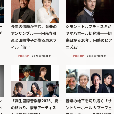
ー
長年の信頼が生む、音楽の
シモン・トルプチェスキが
プ
アンサンブル──円光寺雅
ヤマハホール初登場──初
彦と山崎伸子が贈る東京フ
来日から20年、円熟のピア
ィル「渋…
ニズム…
PICK UP
2026年7月30日
PICK UP
2026年7月28日
シ
「武生国際音楽祭2026」――夏
音楽の地平を切り拓く「サ
ヒ
の終わり、豪華アーティス
ントリーホール サマーフェ