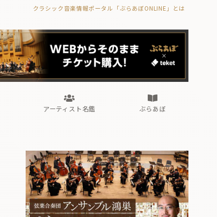
クラシック音楽情報ポータル「ぶらあぼONLINE」とは
の封印の書》
海外公演
FROM編集部
眺望
ぶらあぼブラス！
フォルテピアノ・オデッセイ
アーティスト名鑑
ぶらあぼ
の封印の書》
海外公演
FROM編集部
眺望
ぶらあぼブラス！
フォルテピアノ・オデッセイ