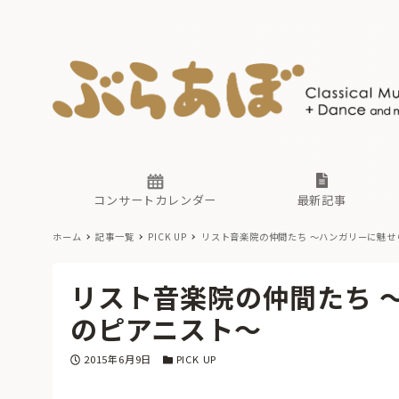
ニュース
ヤマハホ
番組一覧
東京・関
ぶらあぼ
現場のプ
古楽とそ
無料ライ
あ
か
過去の連
コンサートカレンダー
最新記事
ホーム
記事一覧
PICK UP
リスト音楽院の仲間たち 〜ハンガリーに魅せ
ニュース
ヤマハホ
番組一覧
東京・関
ぶらあぼ
リスト音楽院の仲間たち 
現場のプ
古楽とそ
無料ライ
あ
か
のピアニスト〜
過去の連
投稿日
カテゴリー
2015年6月9日
PICK UP