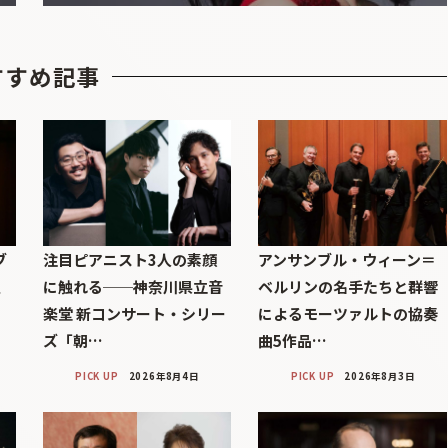
すすめ記事
ブ
注目ピアニスト3人の素顔
アンサンブル・ウィーン＝
巨
に触れる──神奈川県立音
ベルリンの名手たちと群響
楽堂 新コンサート・シリー
によるモーツァルトの協奏
ズ「朝…
曲5作品…
PICK UP
2026年8月4日
PICK UP
2026年8月3日