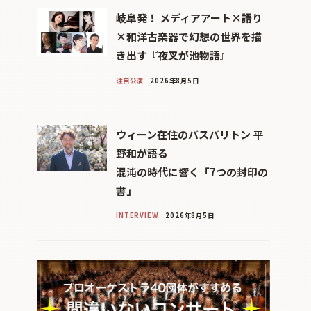
岐阜発！ メディアアート×語り
×和洋古楽器で幻想の世界を描
き出す『夜叉が池物語』
注目公演
2026年8月5日
ウィーン在住のバスバリトン 平
野和が語る
混沌の時代に響く「7つの封印の
書」
INTERVIEW
2026年8月5日