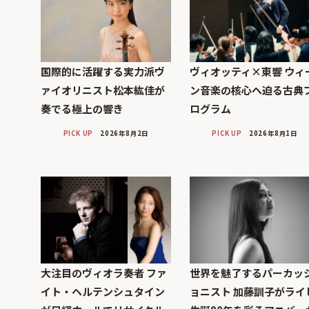
国際的に活躍する実力派ヴ
ヴィオッティ×東響 ウィ
ァイオリニスト松本紘佳が
ン音楽の核心へ迫る古典
奏でる極上の響き
ログラム
PICK UP
2026年8月2日
PICK UP
2026年8月1日
大注目のヴィオラ奏者 ファ
世界を魅了するパーカッ
イト・ヘルテンシュタイン
ョニスト 加藤訓子がライ