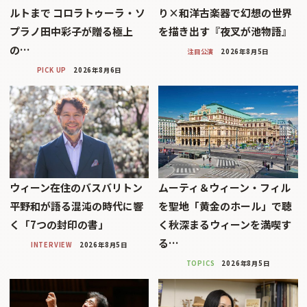
ルトまで コロラトゥーラ・ソ
り×和洋古楽器で幻想の世界
プラノ田中彩子が贈る極上
を描き出す『夜叉が池物語』
の…
注目公演
2026年8月5日
PICK UP
2026年8月6日
ウィーン在住のバスバリトン
ムーティ＆ウィーン・フィル
平野和が語る混沌の時代に響
を聖地「黄金のホール」で聴
く「7つの封印の書」
く秋深まるウィーンを満喫す
る…
INTERVIEW
2026年8月5日
TOPICS
2026年8月5日