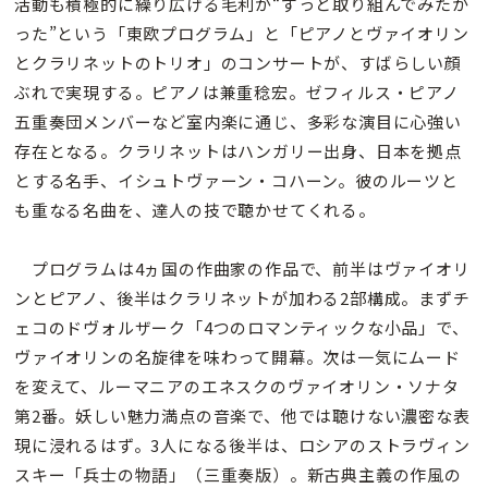
活動も積極的に繰り広げる毛利が“ずっと取り組んでみたか
った”という「東欧プログラム」と「ピアノとヴァイオリン
とクラリネットのトリオ」のコンサートが、すばらしい顔
ぶれで実現する。ピアノは兼重稔宏。ゼフィルス・ピアノ
五重奏団メンバーなど室内楽に通じ、多彩な演目に心強い
存在となる。クラリネットはハンガリー出身、日本を拠点
とする名手、イシュトヴァーン・コハーン。彼のルーツと
も重なる名曲を、達人の技で聴かせてくれる。
プログラムは4ヵ国の作曲家の作品で、前半はヴァイオリ
ンとピアノ、後半はクラリネットが加わる2部構成。まずチ
ェコのドヴォルザーク「4つのロマンティックな小品」で、
ヴァイオリンの名旋律を味わって開幕。次は一気にムード
を変えて、ルーマニアのエネスクのヴァイオリン・ソナタ
第2番。妖しい魅力満点の音楽で、他では聴けない濃密な表
現に浸れるはず。3人になる後半は、ロシアのストラヴィン
スキー「兵士の物語」（三重奏版）。新古典主義の作風の