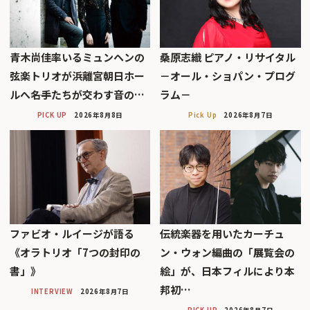
青木尚佳率いるミュンヘンの
桑原志織 ピアノ・リサイタル
弦楽トリオが浜離宮朝日ホー
－オール・ショパン・プログ
ルへ――名手たちが交わす音の…
ラム－
PICK UP
2026年8月8日
Pick Up
2026年8月7日
ファビオ・ルイージが語る
伝統楽器を用いたカーチュ
《オラトリオ「7つの封印の
ン・ウォン編曲の「展覧会の
書」》
絵」が、日本フィルにより本
邦初…
INTERVIEW
2026年8月7日
PICK UP
2026年8月7日