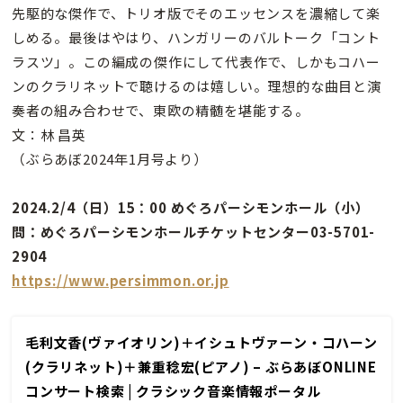
先駆的な傑作で、トリオ版でそのエッセンスを濃縮して楽
しめる。最後はやはり、ハンガリーのバルトーク「コント
ラスツ」。この編成の傑作にして代表作で、しかもコハー
ンのクラリネットで聴けるのは嬉しい。理想的な曲目と演
奏者の組み合わせで、東欧の精髄を堪能する。
文：林 昌英
（ぶらあぼ2024年1月号より）
2024.2/4（日）15：00 めぐろパーシモンホール（小）
問：めぐろパーシモンホールチケットセンター03-5701-
2904
https://www.persimmon.or.jp
毛利文香(ヴァイオリン)＋イシュトヴァーン・コハーン
(クラリネット)＋兼重稔宏(ピアノ) – ぶらあぼONLINE
コンサート検索 | クラシック音楽情報ポータル