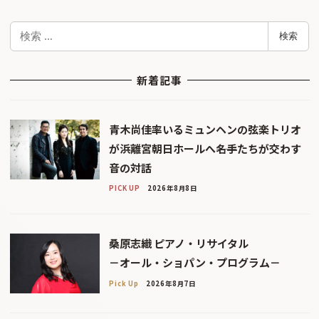
検
検索
索
新着記事
青木尚佳率いるミュンヘンの弦楽トリオ
が浜離宮朝日ホールへ――名手たちが交わす
音の対話
PICK UP
2026年8月8日
桑原志織 ピアノ・リサイタル
－オール・ショパン・プログラム－
Pick Up
2026年8月7日