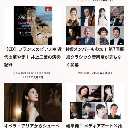
【CD】フランスのピアノ曲 近
N響メンバーも参加！ 第7回那
代の華やぎⅠ 井上二葉の演奏
須クラシック音楽祭がまもな
記録
く開幕
New Release Selection
注目公演
2026年8月6日
2026年8月7日
オペラ・アリアからシューベ
岐阜発！ メディアアート×語