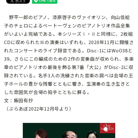
野平一郎のピアノ、漆原啓子のヴァイオリン、向山佳絵
子のチェロによるベートーヴェンのピアノトリオ作品全集
がいよいよ完結である。本シリーズⅠ・Ⅱと同様に、2枚組
CDに収められたⅢの演奏はいずれも、2020年11月に開催さ
れたコンサートのライブ録音である。Disc-1にはWoO38と
39、さらにこの編成のための2作の変奏曲が収められ、多楽
章のピアノトリオの最後を飾る第7番「大公」がDisc-2に収
録されている。名手3人の洗練された音楽の調べは会場の王
子ホールの豊かな残響とともに響き、生演奏の生き生きと
した雰囲気が会場の拍手とともに蘇る。
文：飯田有抄
（ぶらあぼ2022年12月号より）