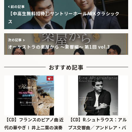
前の記事
【中高生無料招待】サントリーホールARKクラシック
ス
次の記事
オーケストラの楽屋から 〜東響編〜 第1回 vol.3
おすすめ記事
【CD】フランスのピアノ曲 近
【CD】R.シュトラウス：アル
代の華やぎⅠ 井上二葉の演奏
プス交響曲／ アンドレア・バ