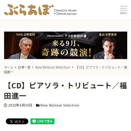
MENU
ホーム
記事一覧
New Release Selection
【CD】ピアソラ・トリビュート／福
田進一
【CD】ピアソラ・トリビュート／福
田進一
投稿日
カテゴリー
2022年6月30日
New Release Selection