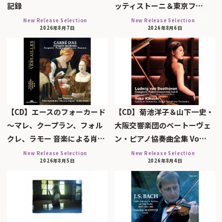
記録
ッティストーニ＆東京フ…
New Release Selection
New Release Selection
2026年8月7日
2026年8月6日
【CD】エースのフォーカード
【CD】菊池洋子＆山下一史・
～マレ、クープラン、フォル
大阪交響楽団のベートーヴェ
クレ、ラモー 音楽による肖…
ン・ピアノ協奏曲全集 Vo…
New Release Selection
New Release Selection
2026年8月5日
2026年8月4日