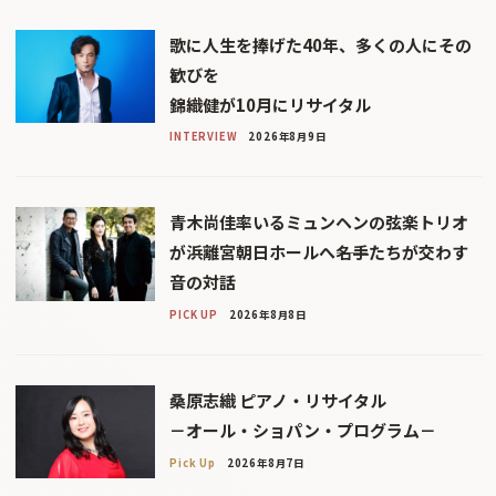
歌に人生を捧げた40年、多くの人にその
歓びを
錦織健が10月にリサイタル
INTERVIEW
2026年8月9日
青木尚佳率いるミュンヘンの弦楽トリオ
が浜離宮朝日ホールへ――名手たちが交わす
音の対話
PICK UP
2026年8月8日
桑原志織 ピアノ・リサイタル
－オール・ショパン・プログラム－
Pick Up
2026年8月7日