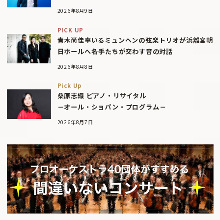
2026年8月9日
PICK UP
青木尚佳率いるミュンヘンの弦楽トリオが浜離宮朝
日ホールへ――名手たちが交わす音の対話
2026年8月8日
Pick Up
桑原志織 ピアノ・リサイタル
－オール・ショパン・プログラム－
2026年8月7日