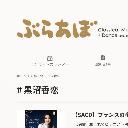
ニュース
ヤマハホ
番組一覧
東京・関
ぶらあぼ
現場のプ
古楽とそ
無料ライ
あ
か
過去の連
コンサートカレンダー
最新記事
ホーム
記事一覧
黒沼香恋
ニュース
ヤマハホ
番組一覧
東京・関
ぶらあぼ
黒沼香恋
現場のプ
古楽とそ
無料ライ
あ
か
過去の連
【SACD】フランスの
1998年生まれのピアニスト