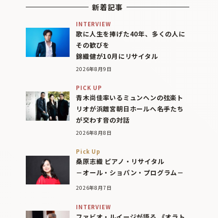
新着記事
INTERVIEW
歌に人生を捧げた40年、多くの人に
その歓びを
錦織健が10月にリサイタル
2026年8月9日
PICK UP
青木尚佳率いるミュンヘンの弦楽ト
リオが浜離宮朝日ホールへ――名手たち
が交わす音の対話
2026年8月8日
Pick Up
桑原志織 ピアノ・リサイタル
－オール・ショパン・プログラム－
2026年8月7日
INTERVIEW
ファビオ・ルイージが語る 《オラト