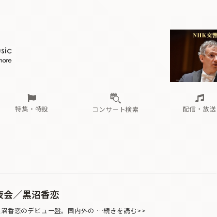
ール
（毎月更新）
東
電子版（無料・月刊）
トピックス
関西
フェスタサマーミューザKAWASAKI 2026
北海道・東北
注目公演
配布場所
インタビュー
中部
定期購読
中国・四国
CD新譜
N響＆東響 《7つ
九州・沖縄
書籍近刊
ロが推す！間違いないオーケストラコンサート
過去の特集
の先と
ブ配信スケジュール
さ
オーケストラの楽屋から
た
な
有料ライブ配信スケジュール
は
ま
や
海の向こうの音楽家
ら
わ
Aからの
載
特集・特設
配信・放送
コンサート検索
ール
（毎月更新）
東
電子版（無料・月刊）
トピックス
関西
フェスタサマーミューザKAWASAKI 2026
北海道・東北
注目公演
配布場所
インタビュー
中部
定期購読
中国・四国
CD新譜
N響＆東響 《7つ
九州・沖縄
書籍近刊
ロが推す！間違いないオーケストラコンサート
過去の特集
の先と
ブ配信スケジュール
さ
オーケストラの楽屋から
た
な
有料ライブ配信スケジュール
は
ま
や
海の向こうの音楽家
ら
わ
Aからの
載
夜会／黒沼香恋
黒沼香恋のデビュー盤。国内外の …続きを読む>>