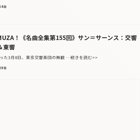
14日
rom MUZA！《名曲全集第155回》サン＝サーンス：交響
＆東響
た3月8日、東京交響楽団の無観 …続きを読む>>
28日