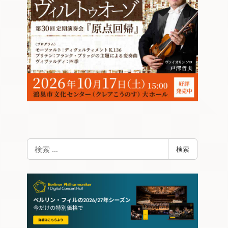
検
検索
索