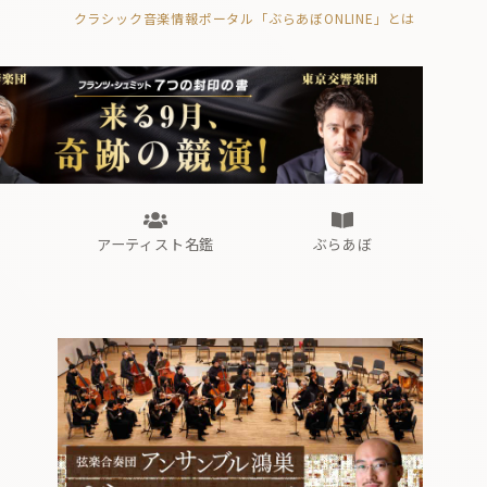
クラシック音楽情報ポータル「ぶらあぼONLINE」とは
の封印の書》
海外公演
FROM編集部
眺望
ぶらあぼブラス！
フォルテピアノ・オデッセイ
アーティスト名鑑
ぶらあぼ
の封印の書》
海外公演
FROM編集部
眺望
ぶらあぼブラス！
フォルテピアノ・オデッセイ