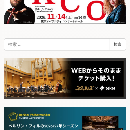
検
検索
索