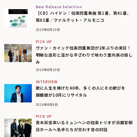
New Release Selection
【CD】ハイドン：弦楽四重奏曲 第1番、第41番、
第82番／クァルテット・アルモニコ
2026年8月10日
PICK UP
ヴァン・カイック弦楽四重奏団が2年ぶりの来日！
明晰な造形と温かな手ざわりで味わう室内楽の愉し
み
2026年8月10日
INTERVIEW
歌に人生を捧げた40年、多くの人にその歓びを
錦織健が10月にリサイタル
2026年8月9日
PICK UP
青木尚佳率いるミュンヘンの弦楽トリオが浜離宮朝
日ホールへ――名手たちが交わす音の対話