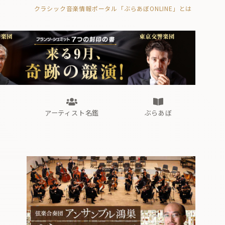
クラシック音楽情報ポータル「ぶらあぼONLINE」とは
の封印の書》
海外公演
FROM編集部
眺望
ぶらあぼブラス！
フォルテピアノ・オデッセイ
アーティスト名鑑
ぶらあぼ
の封印の書》
海外公演
FROM編集部
眺望
ぶらあぼブラス！
フォルテピアノ・オデッセイ