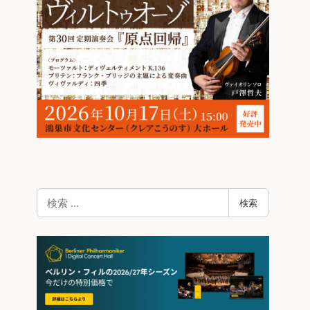
検
検索
索