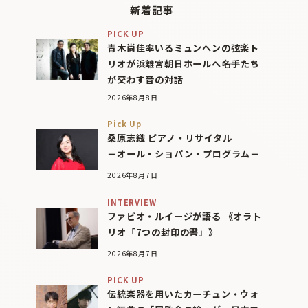
新着記事
PICK UP
青木尚佳率いるミュンヘンの弦楽ト
リオが浜離宮朝日ホールへ――名手たち
が交わす音の対話
2026年8月8日
Pick Up
桑原志織 ピアノ・リサイタル
－オール・ショパン・プログラム－
2026年8月7日
INTERVIEW
ファビオ・ルイージが語る 《オラト
リオ「7つの封印の書」》
2026年8月7日
PICK UP
伝統楽器を用いたカーチュン・ウォ