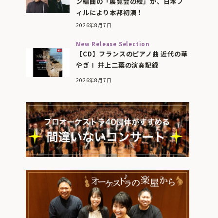
ン編曲の「展覧会の絵」が、日本フ
ィルにより本邦初演！
2026年8月7日
New Release Selection
【CD】フランスのピアノ曲 近代の華
やぎⅠ 井上二葉の演奏記録
2026年8月7日