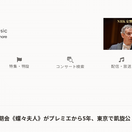
ール
（毎月更新）
東
電子版（無料・月刊）
トピックス
関西
フェスタサマーミューザKAWASAKI 2026
北海道・東北
注目公演
配布場所
インタビュー
中部
定期購読
中国・四国
CD新譜
N響＆東響 《7つ
九州・沖縄
書籍近刊
ロが推す！間違いないオーケストラコンサート
過去の特集
の先と
ブ配信スケジュール
さ
オーケストラの楽屋から
た
な
有料ライブ配信スケジュール
は
ま
や
海の向こうの音楽家
ら
わ
Aからの
載
特集・特設
配信・放送
コンサート検索
ール
（毎月更新）
東
電子版（無料・月刊）
トピックス
関西
フェスタサマーミューザKAWASAKI 2026
北海道・東北
注目公演
配布場所
インタビュー
中部
定期購読
中国・四国
CD新譜
N響＆東響 《7つ
九州・沖縄
書籍近刊
ロが推す！間違いないオーケストラコンサート
過去の特集
の先と
ブ配信スケジュール
さ
オーケストラの楽屋から
た
な
有料ライブ配信スケジュール
は
ま
や
海の向こうの音楽家
ら
わ
Aからの
載
期会《蝶々夫人》がプレミエから5年、東京で凱旋公