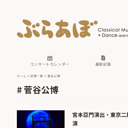
ニュース
ヤマハホ
番組一覧
東京・関
ぶらあぼ
現場のプ
古楽とそ
無料ライ
あ
か
過去の連
コンサートカレンダー
最新記事
ホーム
記事一覧
菅谷公博
ニュース
ヤマハホ
番組一覧
東京・関
ぶらあぼ
菅谷公博
現場のプ
古楽とそ
無料ライ
あ
か
過去の連
宮本亞門演出・東京二
演