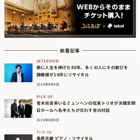
新着記事
INTERVIEW
歌に人生を捧げた40年、多くの人にその歓びを
錦織健が10月にリサイタル
2026年8月9日
PICK UP
青木尚佳率いるミュンヘンの弦楽トリオが浜離宮朝
日ホールへ――名手たちが交わす音の対話
2026年8月8日
Pick Up
桑原志織 ピアノ・リサイタル