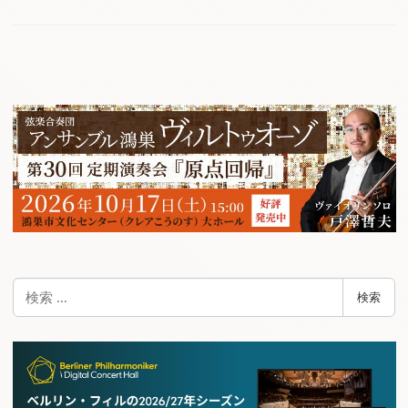
検
検索
索