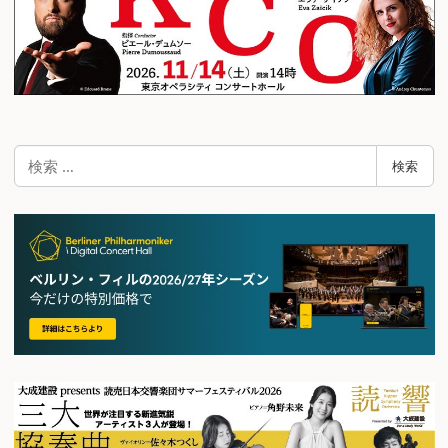
検
検索
索