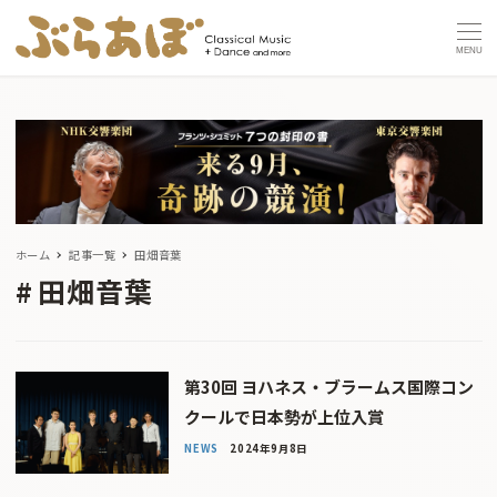
MENU
ホーム
記事一覧
田畑音葉
田畑音葉
第30回 ヨハネス・ブラームス国際コン
クールで日本勢が上位入賞
NEWS
2024年9月8日