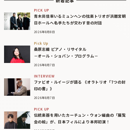
新着記事
PICK UP
青木尚佳率いるミュンヘンの弦楽トリオが浜離宮朝
日ホールへ――名手たちが交わす音の対話
2026年8月8日
Pick Up
桑原志織 ピアノ・リサイタル
－オール・ショパン・プログラム－
2026年8月7日
INTERVIEW
ファビオ・ルイージが語る 《オラトリオ「7つの封
印の書」》
2026年8月7日
PICK UP
伝統楽器を用いたカーチュン・ウォン編曲の「展覧
会の絵」が、日本フィルにより本邦初演！