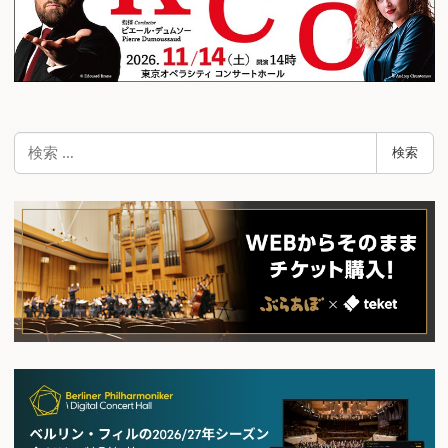
検
検索
索