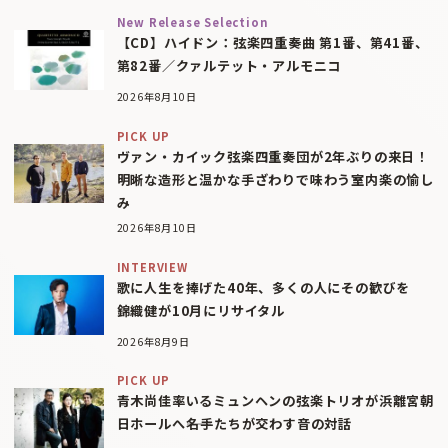
New Release Selection
【CD】ハイドン：弦楽四重奏曲 第1番、第41番、
第82番／クァルテット・アルモニコ
2026年8月10日
PICK UP
ヴァン・カイック弦楽四重奏団が2年ぶりの来日！
明晰な造形と温かな手ざわりで味わう室内楽の愉し
み
2026年8月10日
INTERVIEW
歌に人生を捧げた40年、多くの人にその歓びを
錦織健が10月にリサイタル
2026年8月9日
PICK UP
青木尚佳率いるミュンヘンの弦楽トリオが浜離宮朝
日ホールへ――名手たちが交わす音の対話