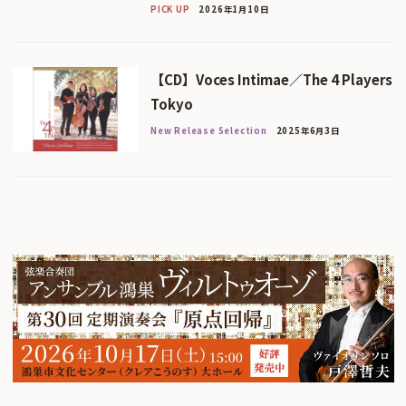
PICK UP
2026年1月10日
【CD】Voces Intimae／The 4 Players
Tokyo
New Release Selection
2025年6月3日