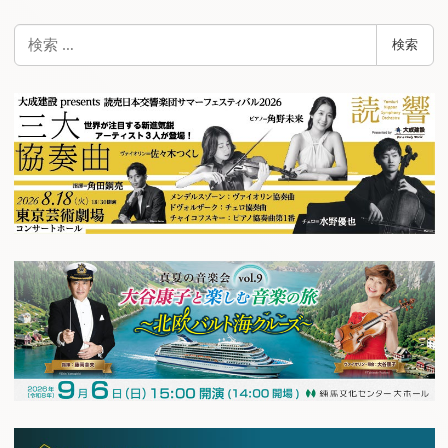
検
検索
索