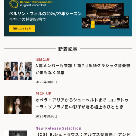
新着記事
注目公演
N響メンバーも参加！ 第7回那須クラシック音楽祭
がまもなく開幕
2026年8月6日
PICK UP
オペラ・アリアからシューベルトまで コロラトゥ
ーラ・ソプラノ田中彩子が贈る極上のひととき
2026年8月6日
New Release Selection
【CD】R.シュトラウス：アルプス交響曲／ アンド