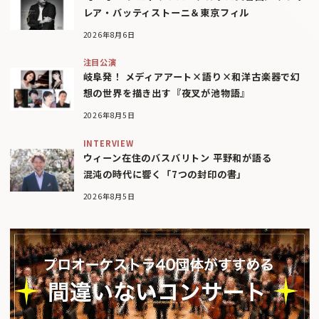
レア・バッティストーニ＆東京フィル
2026年8月6日
注目公演
岐阜発！ メディアアート×語り×和洋古楽器で幻
想の世界を描き出す『夜叉が池物語』
2026年8月5日
INTERVIEW
ウィーン在住のバスバリトン 平野和が語る
混沌の時代に響く「7つの封印の書」
2026年8月5日