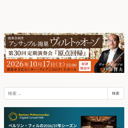
検
検索
索