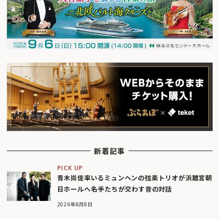
新着記事
PICK UP
青木尚佳率いるミュンヘンの弦楽トリオが浜離宮朝
日ホールへ――名手たちが交わす音の対話
2026年8月8日