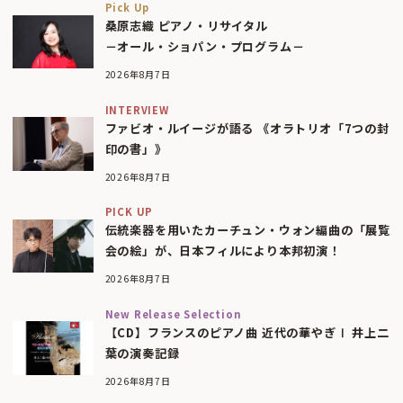
Pick Up
桑原志織 ピアノ・リサイタル
－オール・ショパン・プログラム－
2026年8月7日
INTERVIEW
ファビオ・ルイージが語る 《オラトリオ「7つの封
印の書」》
2026年8月7日
PICK UP
伝統楽器を用いたカーチュン・ウォン編曲の「展覧
会の絵」が、日本フィルにより本邦初演！
2026年8月7日
New Release Selection
【CD】フランスのピアノ曲 近代の華やぎⅠ 井上二
葉の演奏記録
2026年8月7日