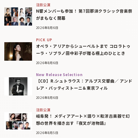
注目公演
N響メンバーも参加！ 第7回那須クラシック音楽祭
がまもなく開幕
2026年8月6日
PICK UP
オペラ・アリアからシューベルトまで コロラトゥ
ーラ・ソプラノ田中彩子が贈る極上のひととき
2026年8月6日
New Release Selection
【CD】R.シュトラウス：アルプス交響曲／ アンド
レア・バッティストーニ＆東京フィル
2026年8月6日
注目公演
岐阜発！ メディアアート×語り×和洋古楽器で幻
想の世界を描き出す『夜叉が池物語』
2026年8月5日