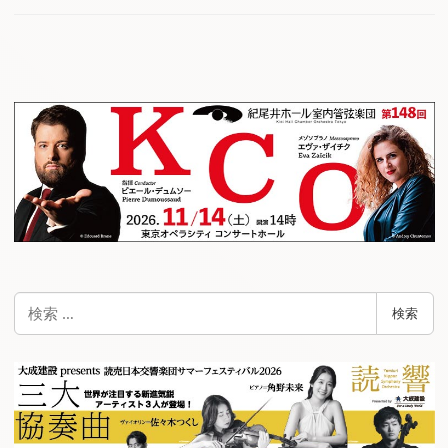
検
検索
索