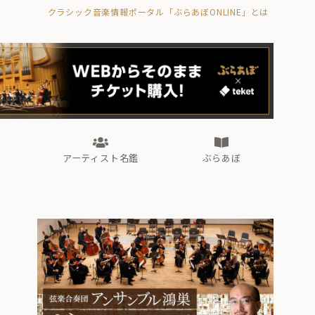
クラシック音楽情報ポータル「ぶらあぼONLINE」とは
の封印の書》
海外公演
FROM編集部
眺望
ぶらあぼブラス！
フォルテピアノ・オデッセイ
アーティスト名鑑
ぶらあぼ
の封印の書》
海外公演
FROM編集部
眺望
ぶらあぼブラス！
フォルテピアノ・オデッセイ