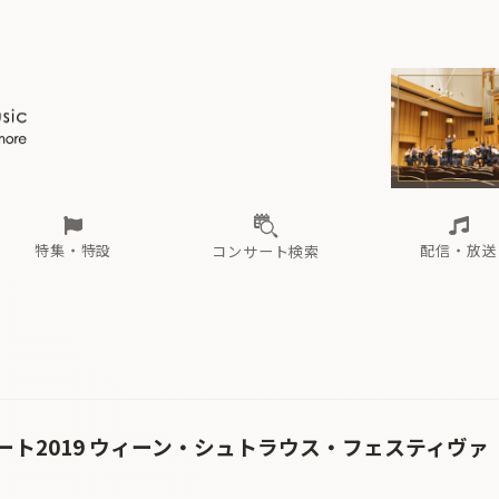
ール
（毎月更新）
東
電子版（無料・月刊）
トピックス
関西
フェスタサマーミューザKAWASAKI 2026
北海道・東北
注目公演
配布場所
インタビュー
中部
定期購読
中国・四国
CD新譜
N響＆東響 《7つ
九州・沖縄
書籍近刊
ロが推す！間違いないオーケストラコンサート
過去の特集
の先と
ブ配信スケジュール
さ
オーケストラの楽屋から
た
な
有料ライブ配信スケジュール
は
ま
や
海の向こうの音楽家
ら
わ
Aからの
載
特集・特設
配信・放送
コンサート検索
ール
（毎月更新）
東
電子版（無料・月刊）
トピックス
関西
フェスタサマーミューザKAWASAKI 2026
北海道・東北
注目公演
配布場所
インタビュー
中部
定期購読
中国・四国
CD新譜
N響＆東響 《7つ
九州・沖縄
書籍近刊
ロが推す！間違いないオーケストラコンサート
過去の特集
の先と
ブ配信スケジュール
さ
オーケストラの楽屋から
た
な
有料ライブ配信スケジュール
は
ま
や
海の向こうの音楽家
ら
わ
Aからの
載
ト2019 ウィーン・シュトラウス・フェスティヴァ