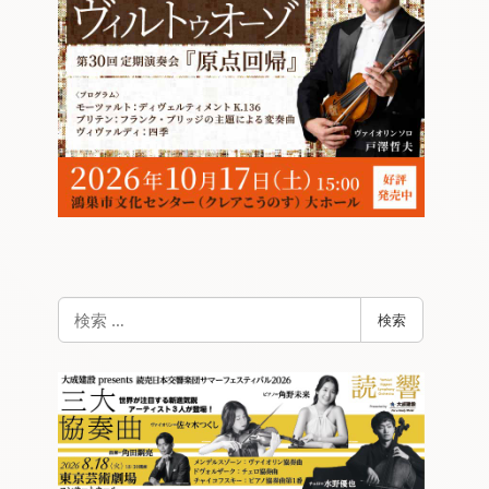
検
検索
索