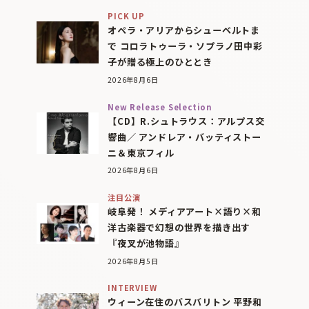
PICK UP
オペラ・アリアからシューベルトま
で コロラトゥーラ・ソプラノ田中彩
子が贈る極上のひととき
2026年8月6日
New Release Selection
【CD】R.シュトラウス：アルプス交
響曲／ アンドレア・バッティストー
ニ＆東京フィル
2026年8月6日
注目公演
岐阜発！ メディアアート×語り×和
洋古楽器で幻想の世界を描き出す
『夜叉が池物語』
2026年8月5日
INTERVIEW
ウィーン在住のバスバリトン 平野和