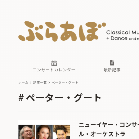
ニュース
ヤマハホ
番組一覧
東京・関
ぶらあぼ
現場のプ
古楽とそ
無料ライ
あ
か
過去の連
コンサートカレンダー
最新記事
ホーム
記事一覧
ペーター・グート
ニュース
ヤマハホ
番組一覧
東京・関
ぶらあぼ
ペーター・グート
現場のプ
古楽とそ
無料ライ
あ
か
過去の連
ニューイヤー・コンサー
ル・オーケストラ