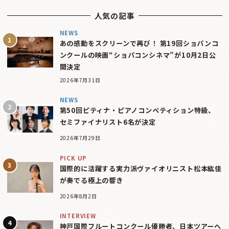
人気の記事
NEWS
あの感動をスクリーンで再び！ 第19回ショパンコ
ンクールの映画“ショパコンシネマ”が10月2日公
開決定
2026年7月31日
NEWS
第50回ピティナ・ピアノコンペティション特級、
セミファイナリスト6名が決定
2026年7月29日
PICK UP
国際的に活躍する実力派ヴァイオリニスト松本紘佳
が奏でる極上の響き
2026年8月2日
INTERVIEW
神戸国際フルートコンクール優勝者、日本ツアーへ