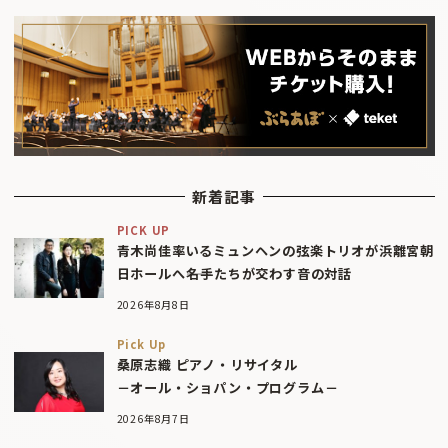
新着記事
PICK UP
青木尚佳率いるミュンヘンの弦楽トリオが浜離宮朝
日ホールへ――名手たちが交わす音の対話
2026年8月8日
Pick Up
桑原志織 ピアノ・リサイタル
－オール・ショパン・プログラム－
2026年8月7日