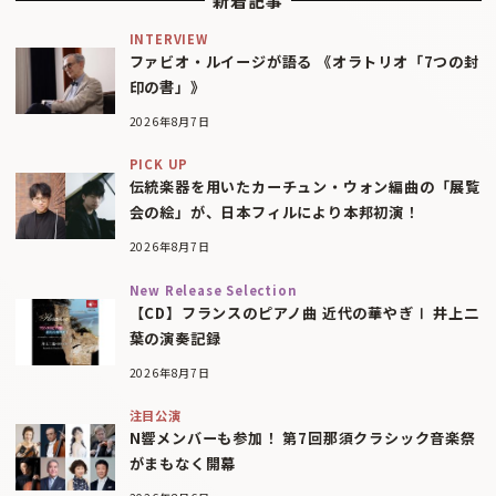
新着記事
INTERVIEW
ファビオ・ルイージが語る 《オラトリオ「7つの封
印の書」》
2026年8月7日
PICK UP
伝統楽器を用いたカーチュン・ウォン編曲の「展覧
会の絵」が、日本フィルにより本邦初演！
2026年8月7日
New Release Selection
【CD】フランスのピアノ曲 近代の華やぎⅠ 井上二
葉の演奏記録
2026年8月7日
注目公演
N響メンバーも参加！ 第7回那須クラシック音楽祭
がまもなく開幕