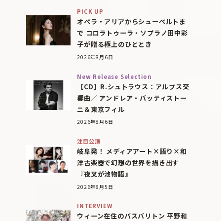
PICK UP
オペラ・アリアからシューベルトま
で コロラトゥーラ・ソプラノ田中彩
子が贈る極上のひととき
2026年8月6日
New Release Selection
【CD】R.シュトラウス：アルプス交
響曲／ アンドレア・バッティストー
ニ＆東京フィル
2026年8月6日
注目公演
岐阜発！ メディアアート×語り×和
洋古楽器で幻想の世界を描き出す
『夜叉が池物語』
2026年8月5日
INTERVIEW
ウィーン在住のバスバリトン 平野和