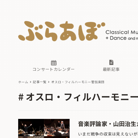
ニュース
ヤマハホ
番組一覧
東京・関
ぶらあぼ
現場のプ
古楽とそ
無料ライ
あ
か
過去の連
コンサートカレンダー
最新記事
ホーム
記事一覧
オスロ・フィルハーモニー管弦楽団
ニュース
ヤマハホ
番組一覧
東京・関
ぶらあぼ
オスロ・フィルハーモニ
現場のプ
古楽とそ
無料ライ
あ
か
過去の連
音楽評論家・山田治生
いまだ戦争の収束は見えないが