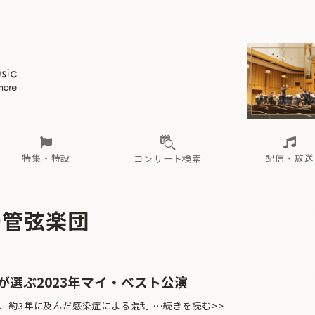
ール
（毎月更新）
東
電子版（無料・月刊）
トピックス
関西
フェスタサマーミューザKAWASAKI 2026
北海道・東北
注目公演
配布場所
インタビュー
中部
定期購読
中国・四国
CD新譜
N響＆東響 《7つ
九州・沖縄
書籍近刊
ロが推す！間違いないオーケストラコンサート
過去の特集
の先と
ブ配信スケジュール
さ
オーケストラの楽屋から
た
な
有料ライブ配信スケジュール
は
ま
や
海の向こうの音楽家
ら
わ
Aからの
載
特集・特設
配信・放送
コンサート検索
ール
（毎月更新）
東
電子版（無料・月刊）
トピックス
関西
フェスタサマーミューザKAWASAKI 2026
北海道・東北
注目公演
配布場所
インタビュー
中部
定期購読
中国・四国
CD新譜
N響＆東響 《7つ
九州・沖縄
書籍近刊
ー管弦楽団
ロが推す！間違いないオーケストラコンサート
過去の特集
の先と
ブ配信スケジュール
さ
オーケストラの楽屋から
た
な
有料ライブ配信スケジュール
は
ま
や
海の向こうの音楽家
ら
わ
Aからの
載
が選ぶ2023年マイ・ベスト公演
、約3年に及んだ感染症による混乱 …続きを読む>>