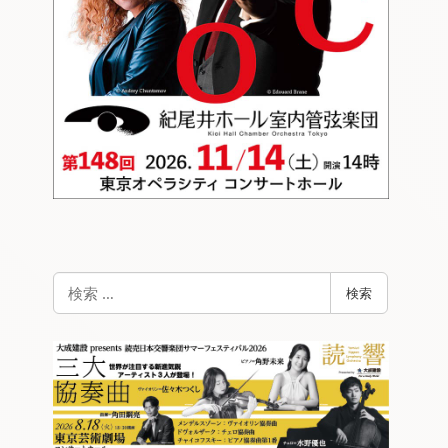
検
検索
索