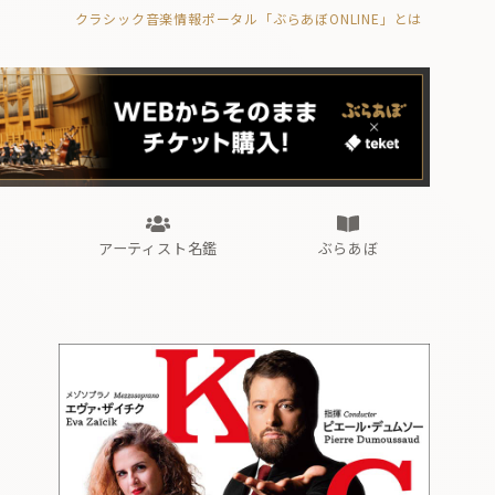
クラシック音楽情報ポータル「ぶらあぼONLINE」とは
の封印の書》
海外公演
FROM編集部
眺望
ぶらあぼブラス！
フォルテピアノ・オデッセイ
アーティスト名鑑
ぶらあぼ
の封印の書》
海外公演
FROM編集部
眺望
ぶらあぼブラス！
フォルテピアノ・オデッセイ