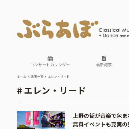
ニュース
ヤマハホ
番組一覧
東京・関
ぶらあぼ
現場のプ
古楽とそ
無料ライ
あ
か
過去の連
コンサートカレンダー
最新記事
ホーム
記事一覧
エレン・リード
ニュース
ヤマハホ
番組一覧
東京・関
ぶらあぼ
エレン・リード
現場のプ
古楽とそ
無料ライ
あ
か
過去の連
上野の街が音楽で包ま
無料イベントも充実の東