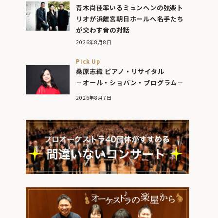
青木尚佳率いるミュンヘンの弦楽ト
リオが浜離宮朝日ホールへ――名手たち
が交わす音の対話
2026年8月8日
Pick Up
桑原志織 ピアノ・リサイタル
－オール・ショパン・プログラム－
2026年8月7日