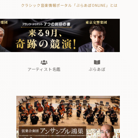
クラシック音楽情報ポータル「ぶらあぼONLINE」とは
の封印の書》
海外公演
FROM編集部
眺望
ぶらあぼブラス！
フォルテピアノ・オデッセイ
アーティスト名鑑
ぶらあぼ
の封印の書》
海外公演
FROM編集部
眺望
ぶらあぼブラス！
フォルテピアノ・オデッセイ