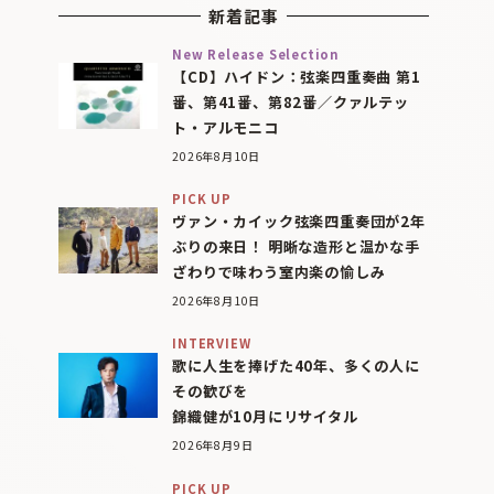
新着記事
New Release Selection
【CD】ハイドン：弦楽四重奏曲 第1
番、第41番、第82番／クァルテッ
ト・アルモニコ
2026年8月10日
PICK UP
ヴァン・カイック弦楽四重奏団が2年
ぶりの来日！ 明晰な造形と温かな手
ざわりで味わう室内楽の愉しみ
2026年8月10日
INTERVIEW
歌に人生を捧げた40年、多くの人に
その歓びを
錦織健が10月にリサイタル
2026年8月9日
PICK UP