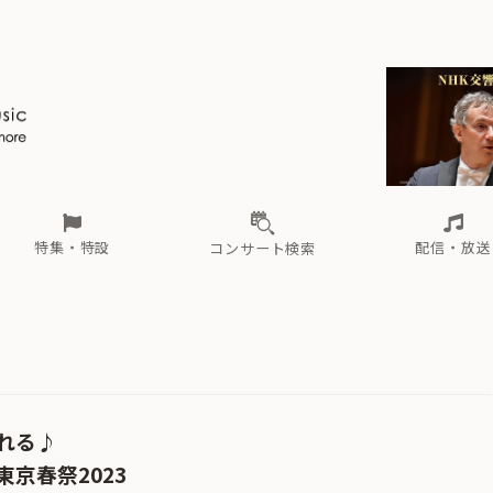
ール
（毎月更新）
東
電子版（無料・月刊）
トピックス
関西
フェスタサマーミューザKAWASAKI 2026
北海道・東北
注目公演
配布場所
インタビュー
中部
定期購読
中国・四国
CD新譜
N響＆東響 《7つ
九州・沖縄
書籍近刊
ロが推す！間違いないオーケストラコンサート
過去の特集
の先と
ブ配信スケジュール
さ
オーケストラの楽屋から
た
な
有料ライブ配信スケジュール
は
ま
や
海の向こうの音楽家
ら
わ
Aからの
載
特集・特設
配信・放送
コンサート検索
ール
（毎月更新）
東
電子版（無料・月刊）
トピックス
関西
フェスタサマーミューザKAWASAKI 2026
北海道・東北
注目公演
配布場所
インタビュー
中部
定期購読
中国・四国
CD新譜
N響＆東響 《7つ
九州・沖縄
書籍近刊
ロが推す！間違いないオーケストラコンサート
過去の特集
の先と
ブ配信スケジュール
さ
オーケストラの楽屋から
た
な
有料ライブ配信スケジュール
は
ま
や
海の向こうの音楽家
ら
わ
Aからの
載
れる♪
京春祭2023