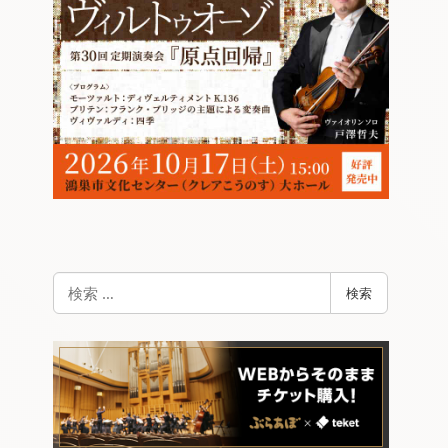
検
検索
索