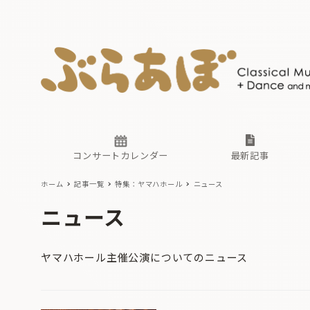
ニュース
ヤマハホ
番組一覧
東京・関
ぶらあぼ
現場のプ
古楽とそ
無料ライ
あ
か
過去の連
コンサートカレンダー
最新記事
ホーム
記事一覧
特集：ヤマハホール
ニュース
ニュース
ヤマハホ
番組一覧
東京・関
ぶらあぼ
ニュース
現場のプ
古楽とそ
無料ライ
あ
か
ヤマハホール主催公演についてのニュース
過去の連