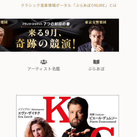
クラシック音楽情報ポータル「ぶらあぼONLINE」とは
の封印の書》
海外公演
FROM編集部
眺望
ぶらあぼブラス！
フォルテピアノ・オデッセイ
アーティスト名鑑
ぶらあぼ
の封印の書》
海外公演
FROM編集部
眺望
ぶらあぼブラス！
フォルテピアノ・オデッセイ