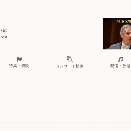
ール
（毎月更新）
東
電子版（無料・月刊）
トピックス
関西
フェスタサマーミューザKAWASAKI 2026
北海道・東北
注目公演
配布場所
インタビュー
中部
定期購読
中国・四国
CD新譜
N響＆東響 《7つ
九州・沖縄
書籍近刊
ロが推す！間違いないオーケストラコンサート
過去の特集
の先と
ブ配信スケジュール
さ
オーケストラの楽屋から
た
な
有料ライブ配信スケジュール
は
ま
や
海の向こうの音楽家
ら
わ
Aからの
載
特集・特設
配信・放送
コンサート検索
ール
（毎月更新）
東
電子版（無料・月刊）
トピックス
関西
フェスタサマーミューザKAWASAKI 2026
北海道・東北
注目公演
配布場所
インタビュー
中部
定期購読
中国・四国
CD新譜
N響＆東響 《7つ
九州・沖縄
書籍近刊
ロが推す！間違いないオーケストラコンサート
過去の特集
の先と
ブ配信スケジュール
さ
オーケストラの楽屋から
た
な
有料ライブ配信スケジュール
は
ま
や
海の向こうの音楽家
ら
わ
Aからの
載