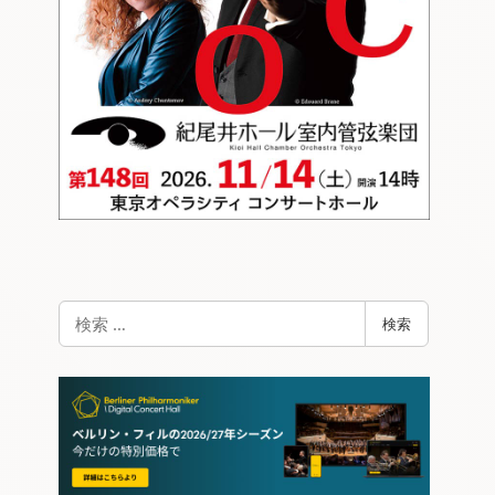
検
検索
索