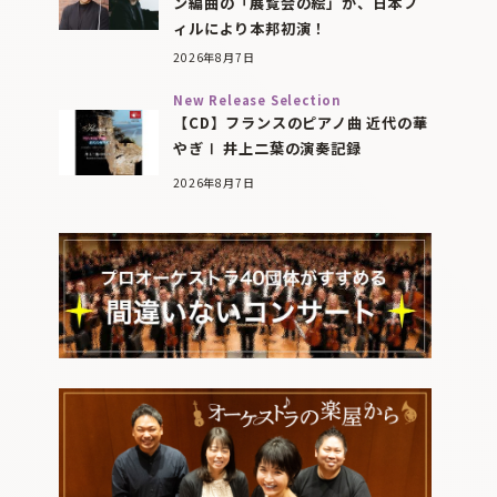
ン編曲の「展覧会の絵」が、日本フ
ィルにより本邦初演！
2026年8月7日
New Release Selection
【CD】フランスのピアノ曲 近代の華
やぎⅠ 井上二葉の演奏記録
2026年8月7日