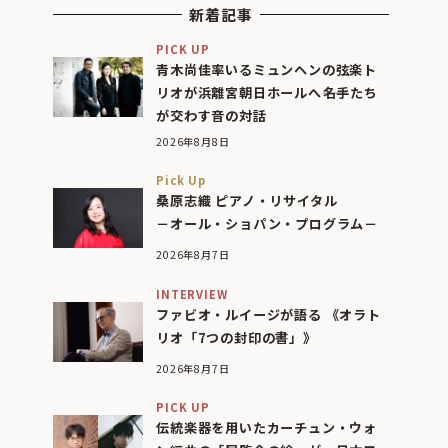
新着記事
PICK UP
青木尚佳率いるミュンヘンの弦楽ト
リオが浜離宮朝日ホールへ――名手たち
が交わす音の対話
2026年8月8日
Pick Up
桑原志織 ピアノ・リサイタル
－オール・ショパン・プログラム－
2026年8月7日
INTERVIEW
ファビオ・ルイージが語る 《オラト
リオ「7つの封印の書」》
2026年8月7日
PICK UP
伝統楽器を用いたカーチュン・ウォ