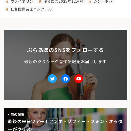
ヴァイオリン
ぶらあぼ2025年12月号
ムン・ボハ
仙台国際音楽コンクール
ぶらあぼのSNSをフォローする
最新のクラシック音楽情報をお届けします
Twitter
facebook
Youtube
前の記事
最後の来日ツアー！アンネ・ゾフィー・フォン・オッタ
ーがクリス…