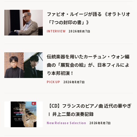
ファビオ・ルイージが語る 《オラトリオ
「7つの封印の書」》
INTERVIEW
2026年8月7日
伝統楽器を用いたカーチュン・ウォン編
曲の「展覧会の絵」が、日本フィルによ
り本邦初演！
PICK UP
2026年8月7日
【CD】フランスのピアノ曲 近代の華やぎ
Ⅰ 井上二葉の演奏記録
New Release Selection
2026年8月7日