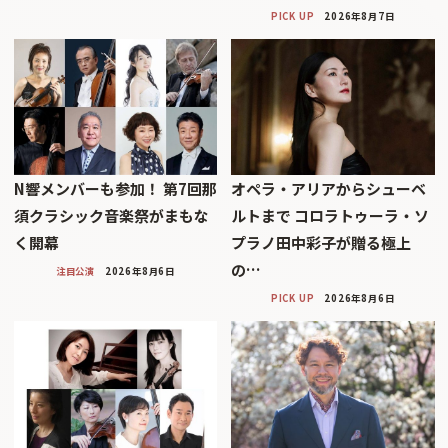
PICK UP
2026年8月7日
N響メンバーも参加！ 第7回那
オペラ・アリアからシューベ
須クラシック音楽祭がまもな
ルトまで コロラトゥーラ・ソ
く開幕
プラノ田中彩子が贈る極上
の…
注目公演
2026年8月6日
PICK UP
2026年8月6日