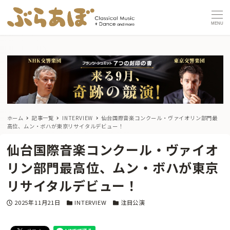
MENU
ホーム
記事一覧
INTERVIEW
仙台国際音楽コンクール・ヴァイオリン部門最
高位、ムン・ボハが東京リサイタルデビュー！
仙台国際音楽コンクール・ヴァイオ
リン部門最高位、ムン・ボハが東京
リサイタルデビュー！
投稿日
カテゴリー
カテゴリー
2025年11月21日
INTERVIEW
注目公演