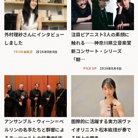
外村理紗さんにインタビュー
注目ピアニスト3人の素顔に
しました
触れる──神奈川県立音楽堂
新コンサート・シリーズ
FROM編集部
2026年8月4日
「朝…
PICK UP
2026年8月4日
アンサンブル・ウィーン＝ベ
国際的に活躍する実力派ヴァ
ルリンの名手たちと群響によ
イオリニスト松本紘佳が奏で
るモーツァルトの協奏曲5作
る極上の響き