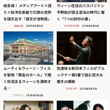
岐阜発！ メディアアート×語
ウィーン在住のバスバリトン
り×和洋古楽器で幻想の世界
平野和が語る混沌の時代に響
を描き出す『夜叉が池物語』
く「7つの封印の書」
注目公演
2026年8月5日
INTERVIEW
2026年8月5日
ムーティ＆ウィーン・フィル
佐渡裕＆新日本フィルがブル
を聖地「黄金のホール」で聴
ックナー第5番で挑む巨大な
く秋深まるウィーンを満喫す
響きの構築
る…
PICK UP
2026年8月5日
TOPICS
2026年8月5日